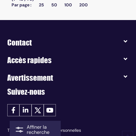
Par page :
25
50
100
200
Contact
Accès rapides
Avertissement
Suivez-nous
Affiner la
Traitement des données personnelles
recherche