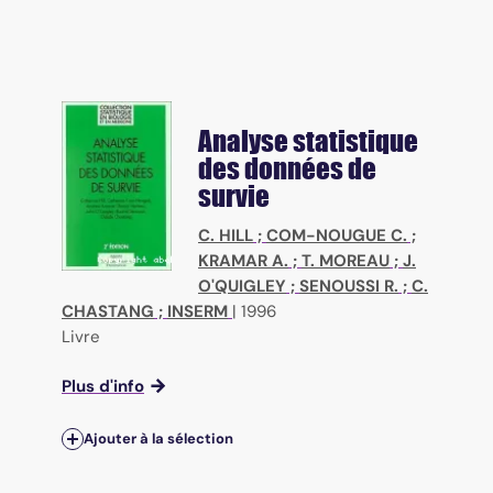
Analyse statistique
des données de
survie
C. HILL
;
COM-NOUGUE C.
;
KRAMAR A.
;
T. MOREAU
;
J.
O'QUIGLEY
;
SENOUSSI R.
;
C.
CHASTANG
;
INSERM
|
1996
Livre
Plus d'info
Ajouter à la sélection