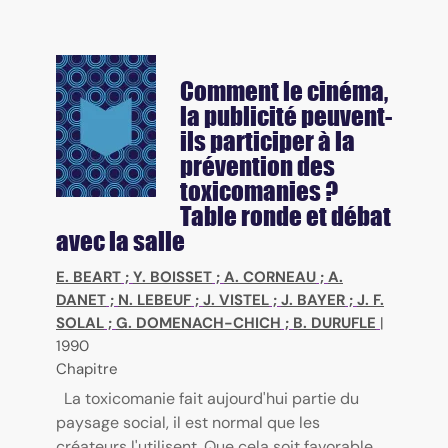
Comment le cinéma,
la publicité peuvent-
ils participer à la
prévention des
toxicomanies ?
Table ronde et débat
avec la salle
E. BEART
;
Y. BOISSET
;
A. CORNEAU
;
A.
DANET
;
N. LEBEUF
;
J. VISTEL
;
J. BAYER
;
J. F.
SOLAL
;
G. DOMENACH-CHICH
;
B. DURUFLE
|
1990
Chapitre
La toxicomanie fait aujourd'hui partie du
paysage social, il est normal que les
créateurs l'utilisent. Que cela soit favorable