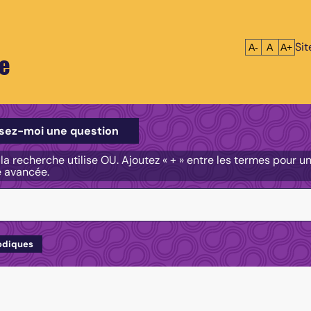
Si
Réduire le tex
Réinitialis
Agrandi
A-
A
A+
e
e
sez-moi une question
, la recherche utilise OU. Ajoutez « + » entre les termes pour 
e avancée.
odiques