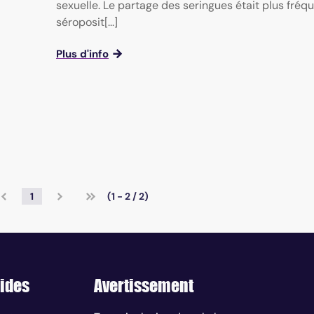
sexuelle. Le partage des seringues était plus fréq
séroposit[...]
Plus d'info
1
(1 - 2 / 2)
ides
Avertissement