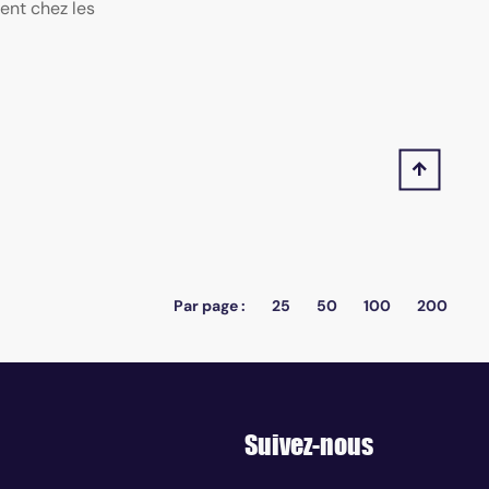
uent chez les
Par page :
25
50
100
200
Suivez-nous