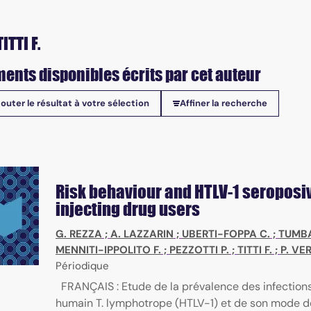
ITTI F.
ents disponibles écrits par cet auteur
jouter le résultat à votre sélection
Affiner la recherche
onibles
Risk behaviour and HTLV-1 seroposiv
injecting drug users
G. REZZA
;
A. LAZZARIN
;
UBERTI-FOPPA C.
;
TUMBA
MENNITI-IPPOLITO F.
;
PEZZOTTI P.
;
TITTI F.
;
P. VE
Périodique
FRANÇAIS : Etude de la prévalence des infections 
humain T. lymphotrope (HTLV-1) et de son mode d