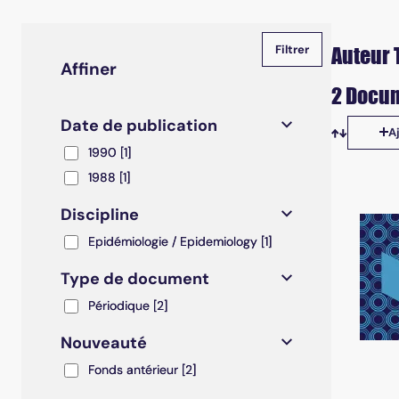
Auteur T
Affiner
2 Docum
Date de publication
A
Tris disp
1990
1990
[1]
1988
1988
[1]
Discipline
Epidémiologie / Epidemiology
Epidémiologie / Epidemiology
[1]
Type de document
Périodique
Périodique
[2]
Nouveauté
Fonds antérieur
Fonds antérieur
[2]