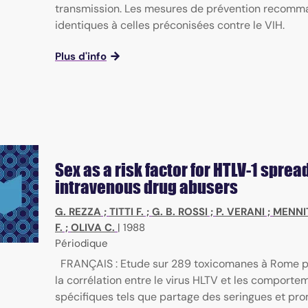
transmission. Les mesures de prévention recomm
identiques à celles préconisées contre le VIH.
Plus d'info
Sex as a risk factor for HTLV-1 spre
intravenous drug abusers
G. REZZA
;
TITTI F.
;
G. B. ROSSI
;
P. VERANI
;
MENNI
F.
;
OLIVA C.
|
1988
Périodique
FRANÇAIS : Etude sur 289 toxicomanes à Rome p
la corrélation entre le virus HLTV et les comporte
spécifiques tels que partage des seringues et pro