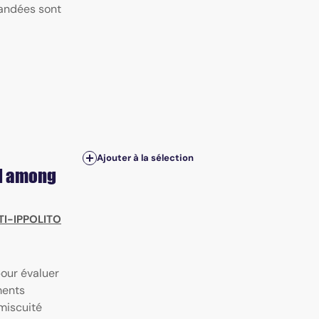
andées sont
Ajouter à la sélection
ad among
TI-IPPOLITO
our évaluer
ments
miscuité