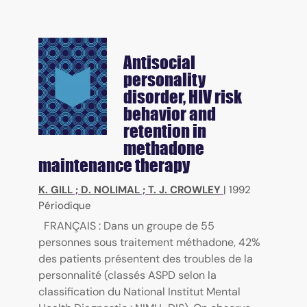
Antisocial
personality
disorder, HIV risk
behavior and
retention in
methadone
maintenance therapy
K. GILL
;
D. NOLIMAL
;
T. J. CROWLEY
|
1992
Périodique
FRANÇAIS : Dans un groupe de 55
personnes sous traitement méthadone, 42%
des patients présentent des troubles de la
personnalité (classés ASPD selon la
classification du National Institut Mental