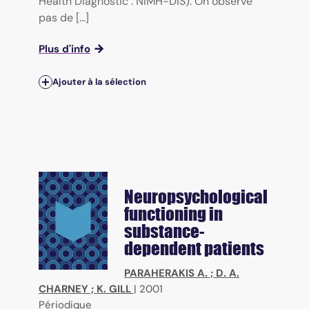
Health Diagnostic : NIMH-DIS). On observe
pas de [...]
Plus d'info
Ajouter à la sélection
Neuropsychological
functioning in
substance-
dependent patients
PARAHERAKIS A.
;
D. A.
CHARNEY
;
K. GILL
|
2001
Périodique