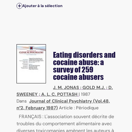
Ajouter à la sélection
Eating disorders and
cocaine abuse: a
survey of 259
cocaine abusers
J. M. JONAS
;
GOLD M.J.
;
D.
SWEENEY
;
A. L. C. POTTASH
|
1987
Dans
Journal of Clinical Psychiatry (Vol.48,
n°2, February 1987)
Article : Périodique
FRANÇAIS : L'association souvent décrite de
troubles du comportement alimentaire avec
diverses toxicomanies amènent les auteurs à