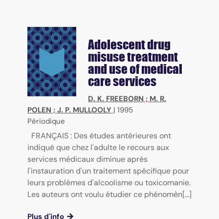
Adolescent drug
misuse treatment
and use of medical
care services
D. K. FREEBORN
;
M. R.
POLEN
;
J. P. MULLOOLY
|
1995
Périodique
FRANÇAIS : Des études antérieures ont
indiqué que chez l'adulte le recours aux
services médicaux diminue après
l'instauration d'un traitement spécifique pour
leurs problèmes d'alcoolisme ou toxicomanie.
Les auteurs ont voulu étudier ce phénomèn[...]
Plus d'info