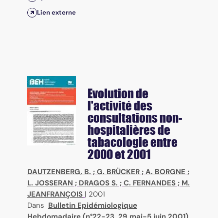
Lien externe
Evolution de
l'activité des
consultations non-
hospitalières de
tabacologie entre
2000 et 2001
DAUTZENBERG, B.
;
G. BRÜCKER
;
A. BORGNE
;
L. JOSSERAN
;
DRAGOS S.
;
C. FERNANDES
;
M.
JEANFRANÇOIS
|
2001
Dans
Bulletin Epidémiologique
Hebdomadaire (n°22-23, 29 mai-5 juin 2001)