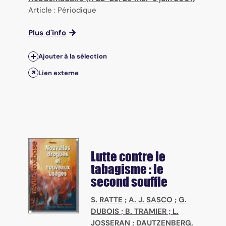
Article : Périodique
Plus d'info
Ajouter à la sélection
Lien externe
Lutte contre le
tabagisme : le
second souffle
S. RATTE
;
A. J. SASCO
;
G.
DUBOIS
;
B. TRAMIER
;
L.
JOSSERAN
;
DAUTZENBERG,