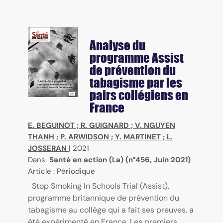
Analyse du
programme Assist
de prévention du
tabagisme par les
pairs collégiens en
France
E. BEGUINOT
;
R. GUIGNARD
;
V. NGUYEN
THANH
;
P. ARWIDSON
;
Y. MARTINET
;
L.
JOSSERAN
|
2021
Dans
Santé en action (La) (n°456, Juin 2021)
Article : Périodique
Stop Smoking In Schools Trial (Assist),
programme britannique de prévention du
tabagisme au collège qui a fait ses preuves, a
été expérimenté en France. Les premiers