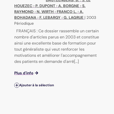
DAUTZENBERG, B.
;
J. LE
HOUEZEC
;
P. DUPONT
;
A. BORGNE
;
S.
RAYMOND
;
N. WIRTH
;
FRANCO L.
;
A.
BOHADANA
;
F. LEBARGY
;
G. LAGRUE
|
2003
Périodique
FRANÇAIS : Ce dossier rassemble un certain
nombre d'articles parus en 2003 et constitue
ainsi une excellente base de formation pour
tout généraliste qui veut renforcer les
motivations et améliorer l'accompagnement
des patients en demande d'arrê[...]
Plus d'info
Ajouter à la sélection