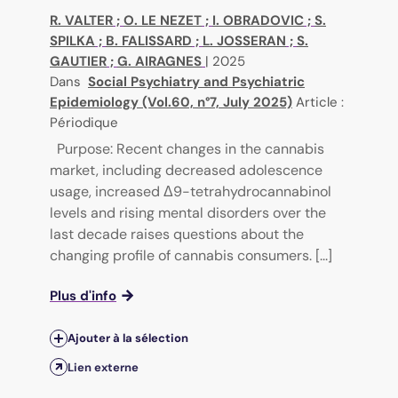
R. VALTER
;
O. LE NEZET
;
I. OBRADOVIC
;
S.
SPILKA
;
B. FALISSARD
;
L. JOSSERAN
;
S.
GAUTIER
;
G. AIRAGNES
|
2025
Dans
Social Psychiatry and Psychiatric
Epidemiology (Vol.60, n°7, July 2025)
Article :
Périodique
Purpose: Recent changes in the cannabis
market, including decreased adolescence
usage, increased Δ9-tetrahydrocannabinol
levels and rising mental disorders over the
last decade raises questions about the
changing profile of cannabis consumers. [...]
Plus d'info
Ajouter à la sélection
Lien externe