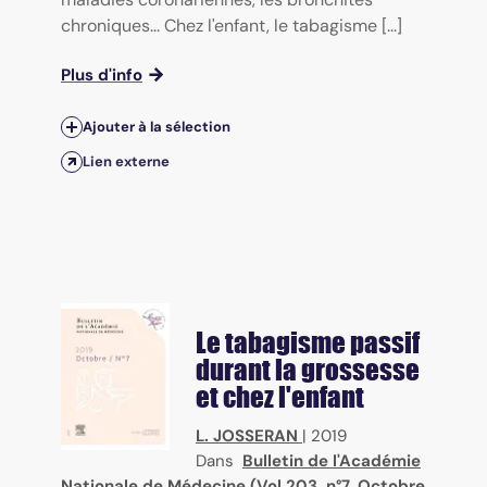
chroniques... Chez l'enfant, le tabagisme [...]
Plus d'info
Ajouter à la sélection
Lien externe
Le tabagisme passif
durant la grossesse
et chez l'enfant
L. JOSSERAN
|
2019
Dans
Bulletin de l'Académie
Nationale de Médecine (Vol.203, n°7, Octobre