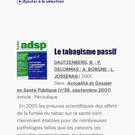
Ajouter à la sélection
Le tabagisme passif
DAUTZENBERG, B.
;
P.
DELORMAS
;
A. BORGNE
;
L.
JOSSERAN
|
2001
Dans
Actualité et Dossier
en Santé Publique (n°36, septembre 2001)
Article : Périodique
En 2001, les preuves scientifiques des effets
de la fumée du tabac sur la santé sont
clairement établies pour de nombreuses
pathologies telles que les cancers, les
maladies coronariennes, les bronchites