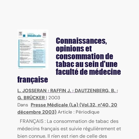
Connaissances,
opinions et
consommation de
tabac au sein d'une
faculté de médecine
française
L. JOSSERAN
;
RAFFIN J.
;
DAUTZENBERG, B.
;
G. BRÜCKER
|
2003
Dans
Presse Médicale (La) (Vol.32, n°40, 20
décembre 2003)
Article : Périodique
FRANÇAIS : La consommation de tabac des
médecins français est suivie régulièrement et
bien connue. Il n'en est rien de celle des