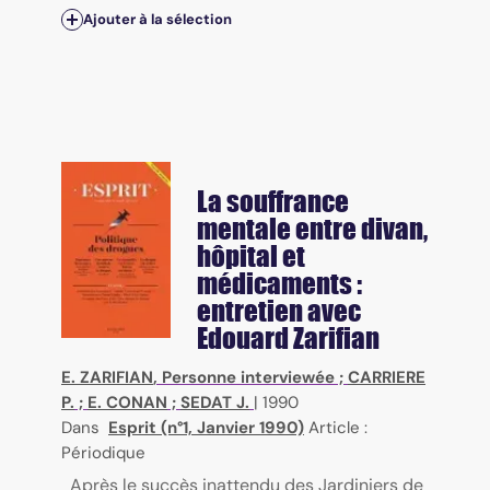
Ajouter à la sélection
La souffrance
mentale entre divan,
hôpital et
médicaments :
entretien avec
Edouard Zarifian
E. ZARIFIAN
, Personne interviewée ;
CARRIERE
P.
;
E. CONAN
;
SEDAT J.
|
1990
Dans
Esprit (n°1, Janvier 1990)
Article :
Périodique
Après le succès inattendu des Jardiniers de