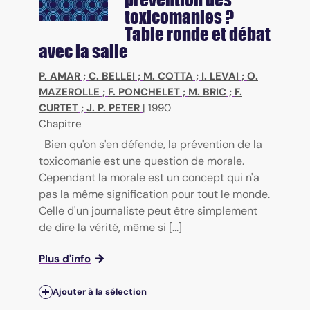
toxicomanies ?
Table ronde et débat
avec la salle
P. AMAR
;
C. BELLEI
;
M. COTTA
;
I. LEVAI
;
O.
MAZEROLLE
;
F. PONCHELET
;
M. BRIC
;
F.
CURTET
;
J. P. PETER
|
1990
Chapitre
Bien qu'on s'en défende, la prévention de la
toxicomanie est une question de morale.
Cependant la morale est un concept qui n'a
pas la même signification pour tout le monde.
Celle d'un journaliste peut être simplement
de dire la vérité, même si [...]
Plus d'info
Ajouter à la sélection