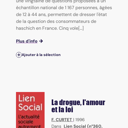
une vingtaine de questions proposées à un
échantillon national de 1 167 personnes, âgées
de 12 à 44 ans, permettent de dresser l'état
de la question des consommateurs de
haschich en France. Cinq vole[...]
Plus d'info
Ajouter à la sélection
La drogue, l'amour
et la loi
F. CURTET
|
1996
Dans
Lien Social (n°360,