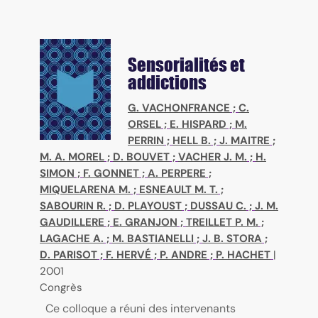
Sensorialités et
addictions
G. VACHONFRANCE
;
C.
ORSEL
;
E. HISPARD
;
M.
PERRIN
;
HELL B.
;
J. MAITRE
;
M. A. MOREL
;
D. BOUVET
;
VACHER J. M.
;
H.
SIMON
;
F. GONNET
;
A. PERPERE
;
MIQUELARENA M.
;
ESNEAULT M. T.
;
SABOURIN R.
;
D. PLAYOUST
;
DUSSAU C.
;
J. M.
GAUDILLERE
;
E. GRANJON
;
TREILLET P. M.
;
LAGACHE A.
;
M. BASTIANELLI
;
J. B. STORA
;
D. PARISOT
;
F. HERVÉ
;
P. ANDRE
;
P. HACHET
|
2001
Congrès
Ce colloque a réuni des intervenants