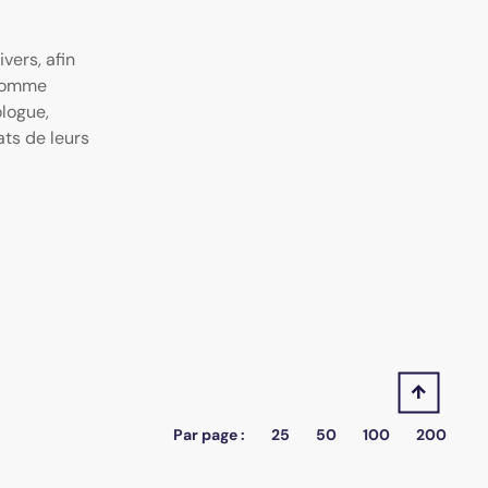
vers, afin
: comme
logue,
ats de leurs
Par page :
25
50
100
200