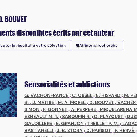
D. BOUVET
ents disponibles écrits par cet auteur
jouter le résultat à votre sélection
Affiner la recherche
onibles
Sensorialités et addictions
G. VACHONFRANCE
;
C. ORSEL
;
E. HISPARD
;
M. PE
B.
;
J. MAITRE
;
M. A. MOREL
;
D. BOUVET
;
VACHER 
SIMON
;
F. GONNET
;
A. PERPERE
;
MIQUELARENA M
ESNEAULT M. T.
;
SABOURIN R.
;
D. PLAYOUST
;
DUS
GAUDILLERE
;
E. GRANJON
;
TREILLET P. M.
;
LAGAC
BASTIANELLI
;
J. B. STORA
;
D. PARISOT
;
F. HERVÉ