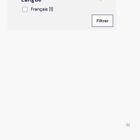
Français
Français
[1]