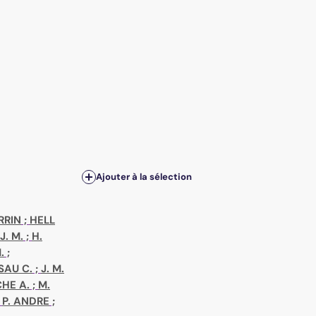
Ajouter à la sélection
RRIN
;
HELL
J. M.
;
H.
.
;
SAU C.
;
J. M.
HE A.
;
M.
;
P. ANDRE
;