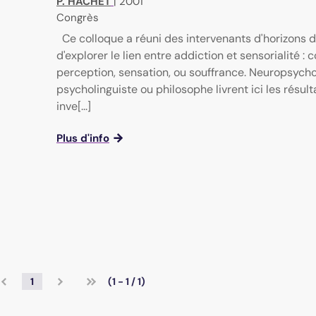
P. HACHET
|
2001
Congrès
Ce colloque a réuni des intervenants d'horizons di
d'explorer le lien entre addiction et sensorialité 
perception, sensation, ou souffrance. Neuropsycho
psycholinguiste ou philosophe livrent ici les résult
inve[...]
Plus d'info
1
(1 - 1 / 1)