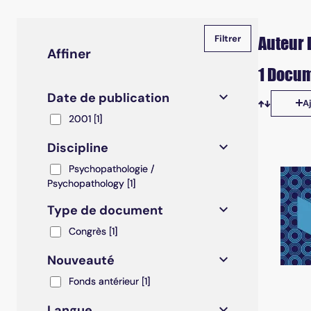
Auteur 
Affiner
1 Docum
Date de publication
A
Tris disp
2001
2001
[1]
Discipline
Psychopathologie / Psychopathology
Psychopathologie /
Psychopathology
[1]
Type de document
Congrès
Congrès
[1]
Nouveauté
Fonds antérieur
Fonds antérieur
[1]
Langue