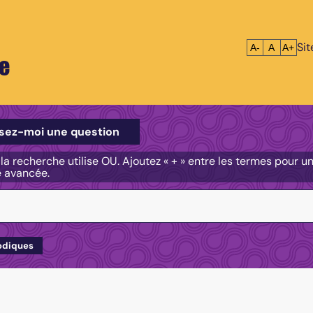
Si
Réduire le tex
Réinitialis
Agrandi
A-
A
A+
e
e
sez-moi une question
, la recherche utilise OU. Ajoutez « + » entre les termes pour 
e avancée.
odiques