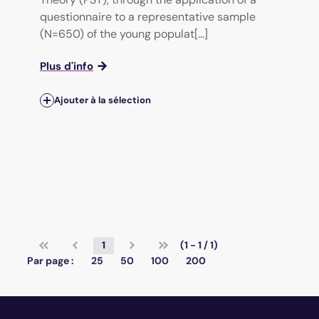
questionnaire to a representative sample
(N=650) of the young populat[...]
Plus d'info
Ajouter à la sélection
1
(1 - 1 / 1)
Par page :
25
50
100
200