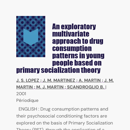
An exploratory
multivariate
approach to drug
consumption
patterns in young
people based on
primary socialization theory
J. S. LOPEZ
;
J. M. MARTINEZ
;
A. MARTIN
;
J. M.
MARTIN
;
M. J. MARTIN
;
SCANDROGLIO B.
|
2001
Périodique
ENGLISH : Drug consumption patterns and
their psychosocial conditioning factors are
explored on the basis of Primary Socialization
Theory (PST), through the application of a