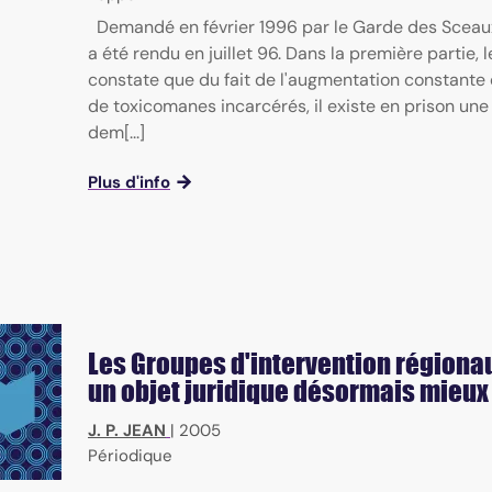
Demandé en février 1996 par le Garde des Sceaux
a été rendu en juillet 96. Dans la première partie, 
constate que du fait de l'augmentation constant
de toxicomanes incarcérés, il existe en prison une 
dem[...]
Plus d'info
Les Groupes d'intervention régionau
un objet juridique désormais mieux 
J. P. JEAN
|
2005
Périodique