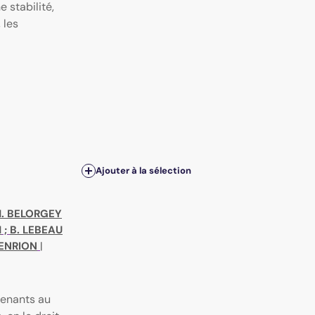
 stabilité,
 les
Ajouter à la sélection
M. BELORGEY
M
;
B. LEBEAU
HENRION
|
venants au