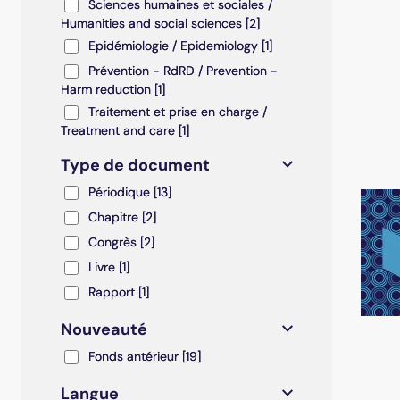
Sciences humaines et sociales / Humanities and soc
Sciences humaines et sociales /
Humanities and social sciences
[2]
Epidémiologie / Epidemiology
Epidémiologie / Epidemiology
[1]
Prévention - RdRD / Prevention - Harm reduction
Prévention - RdRD / Prevention -
Harm reduction
[1]
Traitement et prise en charge / Treatment and care
Traitement et prise en charge /
Treatment and care
[1]
Type de document
Périodique
Périodique
[13]
Chapitre
Chapitre
[2]
Congrès
Congrès
[2]
Livre
Livre
[1]
Rapport
Rapport
[1]
Nouveauté
Fonds antérieur
Fonds antérieur
[19]
Langue