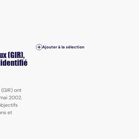
Ajouter à la sélection
x (GIR),
identifié
 (GIR) ont
2 mai 2002.
bjectifs
ons et