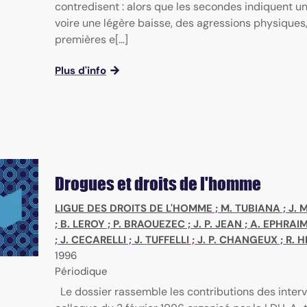
contredisent : alors que les secondes indiquent une
voire une légère baisse, des agressions physiques,
premières e[...]
Plus d'info
Drogues et droits de l'homme
LIGUE DES DROITS DE L'HOMME
;
M. TUBIANA
;
J. 
;
B. LEROY
;
P. BRAOUEZEC
;
J. P. JEAN
;
A. EPHRAI
;
J. CECARELLI
;
J. TUFFELLI
;
J. P. CHANGEUX
;
R. 
1996
Périodique
Le dossier rassemble les contributions des inter