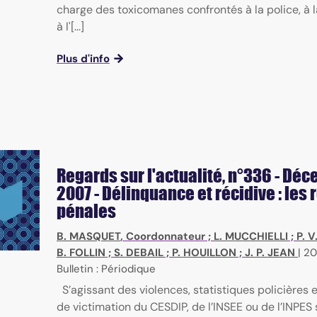
ial sciences
charge des toxicomanes confrontés à la police, à la
à l'[...]
Plus d'info
Regards sur l'actualité
, n°336 - Dé
2007 - Délinquance et récidive : les
pénales
B. MASQUET
, Coordonnateur ;
L. MUCCHIELLI
;
P. 
B. FOLLIN
;
S. DEBAIL
;
P. HOUILLON
;
J. P. JEAN
|
20
Bulletin : Périodique
S’agissant des violences, statistiques policières
de victimation du CESDIP, de l’INSEE ou de l’INPES 