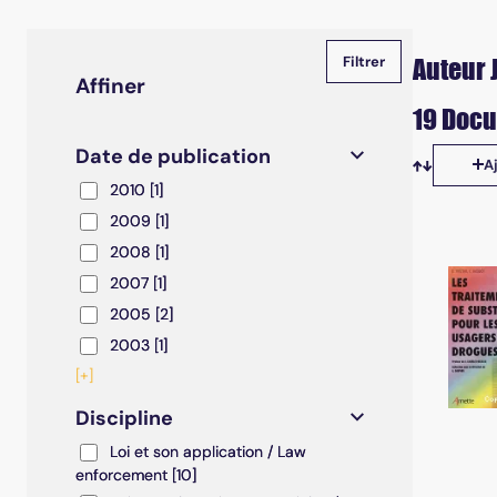
Auteur J
Affiner
19 Docu
Date de publication
A
Tris disp
2010
2010
[1]
2009
2009
[1]
2008
2008
[1]
2007
2007
[1]
2005
2005
[2]
2003
2003
[1]
[+]
Discipline
Loi et son application / Law enforcement
Loi et son application / Law
enforcement
[10]