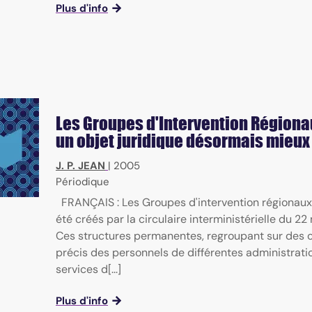
Plus d'info
Les Groupes d'Intervention Régionau
un objet juridique désormais mieux 
J. P. JEAN
|
2005
Périodique
FRANÇAIS : Les Groupes d'intervention régionaux
été créés par la circulaire interministérielle du 2
Ces structures permanentes, regroupant sur des o
précis des personnels de différentes administrati
services d[...]
Plus d'info