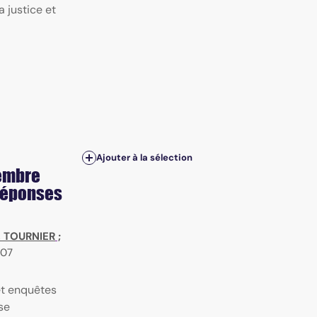
 justice et
Ajouter à la sélection
cembre
 réponses
V. TOURNIER
;
07
 et enquêtes
se