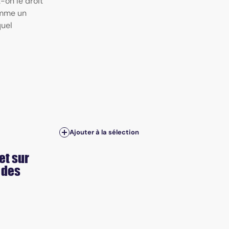
-on le droit
omme un
quel
Ajouter à la sélection
et sur
 des