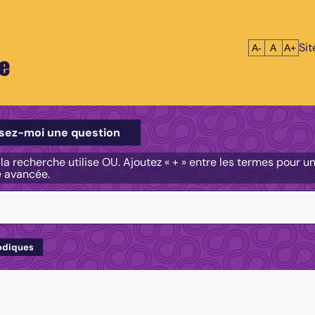
Si
Réduire le tex
Réinitialis
Agrandi
A-
A
A+
e
e
sez-moi une question
, la recherche utilise OU. Ajoutez « + » entre les termes pour 
e avancée.
odiques