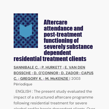
Aftercare
attendance and
post-treatment
functioning of
severely substance
dependent
residential treatment clients
SANNIBALE C.
;
P. HURKETT
;
E. VAN DEN
BOSSCHE
;
D. O'CONNOR
;
D. ZADOR
;
CAPUS
C.
;
GREGORY K.
;
M. McKENZIE
|
2003
Périodique
ENGLISH : The present study evaluated the
impact of a structured aftercare programme
following residential treatment for severe
alcohol and/or heroin dependent clients. Over