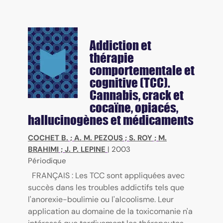
Addiction et
thérapie
comportementale et
cognitive (TCC).
Cannabis, crack et
cocaïne, opiacés,
hallucinogènes et médicaments
COCHET B.
;
A. M. PEZOUS
;
S. ROY
;
M.
BRAHIMI
;
J. P. LEPINE
|
2003
Périodique
FRANÇAIS : Les TCC sont appliquées avec
succès dans les troubles addictifs tels que
l'anorexie-boulimie ou l'alcoolisme. Leur
application au domaine de la toxicomanie n'a