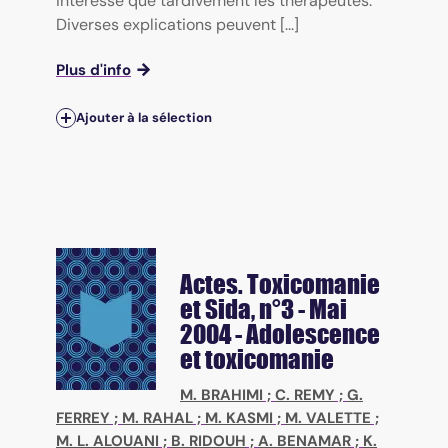
intéressé que tardivement les thérapeutes.
Diverses explications peuvent [...]
Plus d'info
Ajouter à la sélection
Actes. Toxicomanie
et Sida
, n°3 - Mai
2004 - Adolescence
et toxicomanie
M. BRAHIMI
;
C. REMY
;
G.
FERREY
;
M. RAHAL
;
M. KASMI
;
M. VALETTE
;
M. L. ALOUANI
;
B. RIDOUH
;
A. BENAMAR
;
K.