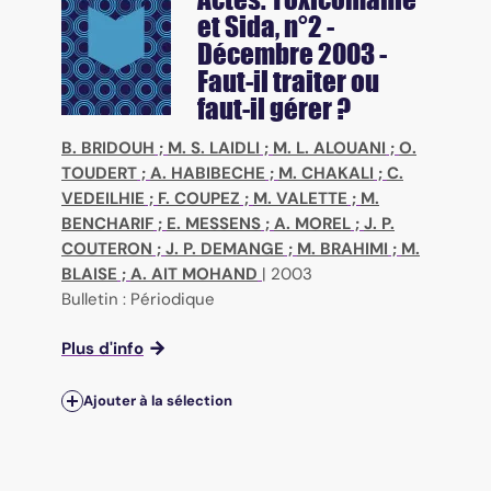
et Sida
, n°2 -
Décembre 2003 -
Faut-il traiter ou
faut-il gérer ?
B. BRIDOUH
;
M. S. LAIDLI
;
M. L. ALOUANI
;
O.
TOUDERT
;
A. HABIBECHE
;
M. CHAKALI
;
C.
VEDEILHIE
;
F. COUPEZ
;
M. VALETTE
;
M.
BENCHARIF
;
E. MESSENS
;
A. MOREL
;
J. P.
COUTERON
;
J. P. DEMANGE
;
M. BRAHIMI
;
M.
BLAISE
;
A. AIT MOHAND
|
2003
Bulletin : Périodique
Plus d'info
Ajouter à la sélection