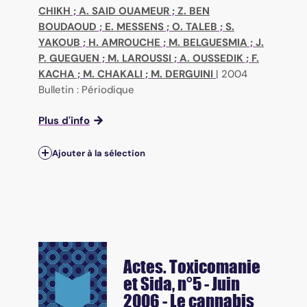
CHIKH
;
A. SAID OUAMEUR
;
Z. BEN
BOUDAOUD
;
E. MESSENS
;
O. TALEB
;
S.
YAKOUB
;
H. AMROUCHE
;
M. BELGUESMIA
;
J.
P. GUEGUEN
;
M. LAROUSSI
;
A. OUSSEDIK
;
F.
KACHA
;
M. CHAKALI
;
M. DERGUINI
|
2004
Bulletin : Périodique
Plus d'info
Ajouter à la sélection
Actes. Toxicomanie
et Sida
, n°5 - Juin
2006 - Le cannabis