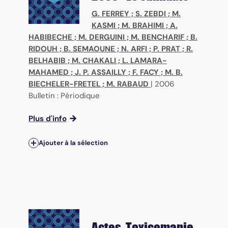
G. FERREY
;
S. ZEBDI
;
M.
KASMI
;
M. BRAHIMI
;
A.
HABIBECHE
;
M. DERGUINI
;
M. BENCHARIF
;
B.
RIDOUH
;
B. SEMAOUNE
;
N. ARFI
;
P. PRAT
;
R.
BELHABIB
;
M. CHAKALI
;
L. LAMARA-
MAHAMED
;
J. P. ASSAILLY
;
F. FACY
;
M. B.
BIECHELER-FRETEL
;
M. RABAUD
|
2006
Bulletin : Périodique
Plus d'info
Ajouter à la sélection
Actes. Toxicomanie