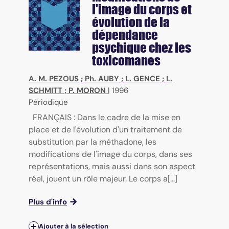
l'image du corps et
évolution de la
dépendance
psychique chez les
toxicomanes
A. M. PEZOUS
;
Ph. AUBY
;
L. GENCE
;
L.
SCHMITT
;
P. MORON
|
1996
Périodique
FRANÇAIS : Dans le cadre de la mise en
place et de l'évolution d'un traitement de
substitution par la méthadone, les
modifications de l'image du corps, dans ses
représentations, mais aussi dans son aspect
réel, jouent un rôle majeur. Le corps a[...]
Plus d'info
Ajouter à la sélection