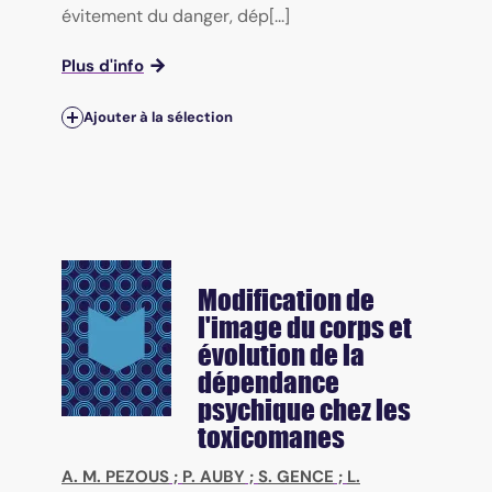
évitement du danger, dép[...]
Plus d'info
Ajouter à la sélection
Modification de
l'image du corps et
évolution de la
dépendance
psychique chez les
toxicomanes
A. M. PEZOUS
;
P. AUBY
;
S. GENCE
;
L.