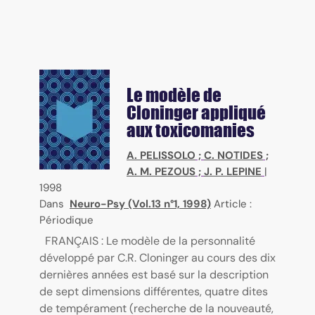
Le modèle de
Cloninger appliqué
aux toxicomanies
A. PELISSOLO
;
C. NOTIDES
;
A. M. PEZOUS
;
J. P. LEPINE
|
1998
Dans
Neuro-Psy (Vol.13 n°1, 1998)
Article :
Périodique
FRANÇAIS : Le modèle de la personnalité
développé par C.R. Cloninger au cours des dix
dernières années est basé sur la description
de sept dimensions différentes, quatre dites
de tempérament (recherche de la nouveauté,