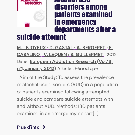
disorders among
patients examined
in emergency
departments after a
suicide attempt
M. LEJOYEUX
;
D. GASTAL
;
A. BERGERET
;
E.
CASALINO
;
V. LEQUEN
;
S. GUILLERMET
|
2012
Dans
European Addiction Research (Vol.18,
n°1, January 2012)
Article : Périodique
Aim of the Study: To assess the prevalence
of alcohol use disorders (AUD) in a population
of patients examined following attempted
suicide and compare suicide attempts with
and without AUD. Methods: 180 patients
examined in an emergency depart[...]
Plus d'info