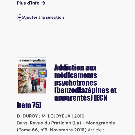
Plus d'info
Ajouter à la sélection
Addiction aux
médicaments
psychotropes
(benzodiazépines et
apparentés) [ECN
Item 75]
D. DUROY
;
M. LEJOYEUX
|
2016
Dans
Revue du Praticien (La) - Monographie
(Tome 66, n°9, Novembre 2016)
Article :