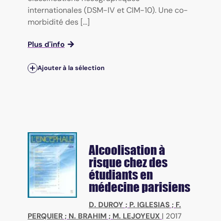
internationales (DSM-IV et CIM-10). Une co-
morbidité des [...]
Plus d'info
Ajouter à la sélection
Alcoolisation à
risque chez des
étudiants en
médecine parisiens
D. DUROY
;
P. IGLESIAS
;
F.
PERQUIER
;
N. BRAHIM
;
M. LEJOYEUX
|
2017