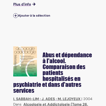
Plus d'info
Ajouter à la sélection
Abus et dépendance
à l'alcool.
Comparaison des
patients
hospitalisés en
psychiatrie et dans d'autres
services
I. SABBAH-LIM
;
J. ADES
;
M. LEJOYEUX
|
2004
Dans
Alcoologie et Addictologie (Tome 26,