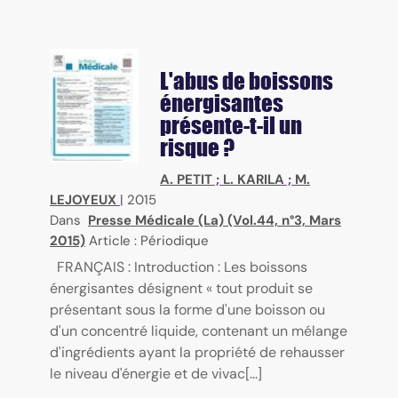
L'abus de boissons
énergisantes
présente-t-il un
risque ?
A. PETIT
;
L. KARILA
;
M.
LEJOYEUX
|
2015
Dans
Presse Médicale (La) (Vol.44, n°3, Mars
2015)
Article : Périodique
FRANÇAIS : Introduction : Les boissons
énergisantes désignent « tout produit se
présentant sous la forme d'une boisson ou
d'un concentré liquide, contenant un mélange
d'ingrédients ayant la propriété de rehausser
le niveau d'énergie et de vivac[...]