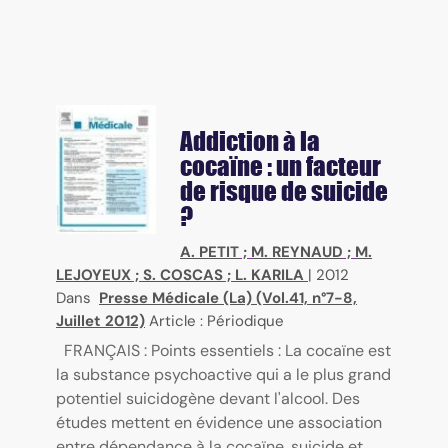
Addiction à la
cocaïne : un facteur
de risque de suicide
?
A. PETIT
;
M. REYNAUD
;
M.
LEJOYEUX
;
S. COSCAS
;
L. KARILA
|
2012
Dans
Presse Médicale (La) (Vol.41, n°7-8,
Juillet 2012)
Article : Périodique
FRANÇAIS : Points essentiels : La cocaïne est
la substance psychoactive qui a le plus grand
potentiel suicidogène devant l'alcool. Des
études mettent en évidence une association
entre dépendance à la cocaïne, suicide et