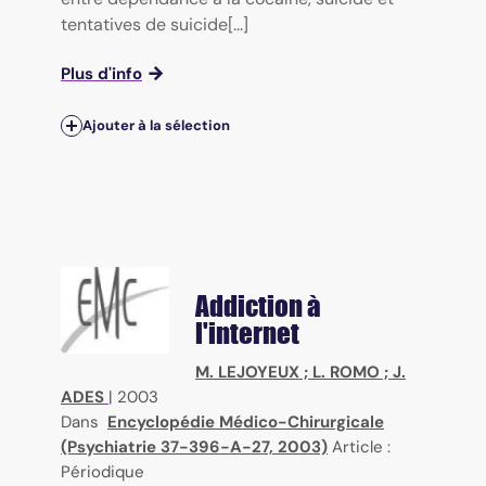
tentatives de suicide[...]
Plus d'info
Ajouter à la sélection
Addiction à
l'internet
M. LEJOYEUX
;
L. ROMO
;
J.
ADES
|
2003
Dans
Encyclopédie Médico-Chirurgicale
(Psychiatrie 37-396-A-27, 2003)
Article :
Périodique