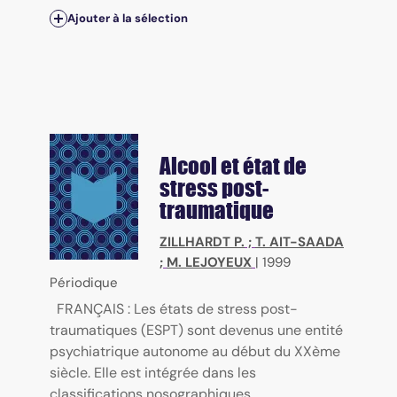
Ajouter à la sélection
Alcool et état de
stress post-
traumatique
ZILLHARDT P.
;
T. AIT-SAADA
;
M. LEJOYEUX
|
1999
Périodique
FRANÇAIS : Les états de stress post-
traumatiques (ESPT) sont devenus une entité
psychiatrique autonome au début du XXème
siècle. Elle est intégrée dans les
classifications nosographiques