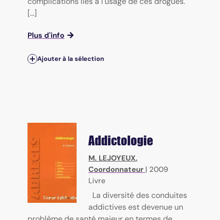
complications liés à l'usage de ces drogues.
[...]
Plus d'info
Ajouter à la sélection
Addictologie
M. LEJOYEUX
,
Coordonnateur
|
2009
Livre
La diversité des conduites
addictives est devenue un
problème de santé majeur en termes de