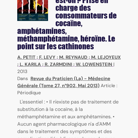
est-on ? Prise en
charge des
consommateurs de
cocaïne,
amphétamines,
méthamphétamine, héroïne. Le
point sur les cathinones
A. PETIT
;
F. LEVY
;
M. REYNAUD
;
M. LEJOYEUX
;
L. KARILA
;
R. ZARMDINI
;
W. LOWENSTEIN
|
2013
Dans
Revue du Praticien (La) - Médecine
Générale (Tome 27, n°902, Mai 2013)
Article :
Périodique
L'essentiel : • Il n'existe pas de traitement de
substitution à la cocaïne, à la
méthamphétamine et aux amphétamines. •
Aucun agent pharmacologique n'a d'AMM
dans le traitement des symptômes et des