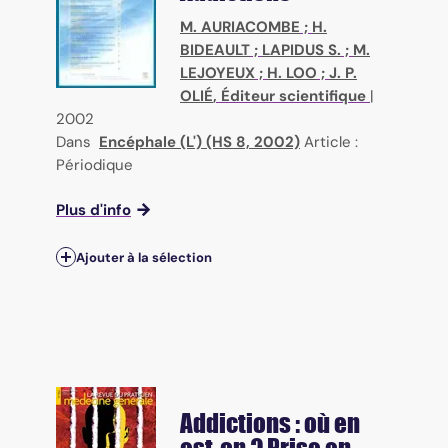
M. AURIACOMBE
;
H.
BIDEAULT
;
LAPIDUS S.
;
M.
LEJOYEUX
;
H. LOO
;
J. P.
OLIÉ
, Éditeur scientifique
|
2002
Dans
Encéphale (L') (HS 8, 2002)
Article :
Périodique
Plus d'info
Ajouter à la sélection
Addictions : où en