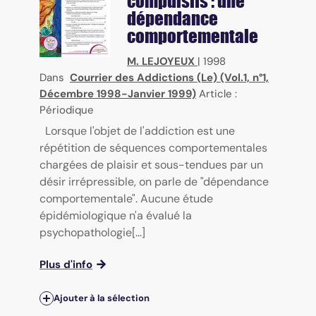
compulsifs : une
dépendance
comportementale
M. LEJOYEUX
|
1998
Dans
Courrier des Addictions (Le) (Vol.1, n°1,
Décembre 1998-Janvier 1999)
Article :
Périodique
Lorsque l'objet de l'addiction est une
répétition de séquences comportementales
chargées de plaisir et sous-tendues par un
désir irrépressible, on parle de "dépendance
comportementale". Aucune étude
épidémiologique n'a évalué la
psychopathologie[...]
Plus d'info
Ajouter à la sélection