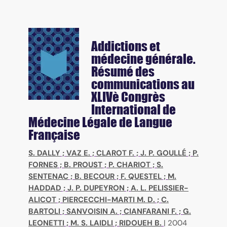
Addictions et
médecine générale.
Résumé des
communications au
XLIVè Congrès
International de
Médecine Légale de Langue
Française
S. DALLY
;
VAZ E.
;
CLAROT F.
;
J. P. GOULLÉ
;
P.
FORNES
;
B. PROUST
;
P. CHARIOT
;
S.
SENTENAC
;
B. BECOUR
;
F. QUESTEL
;
M.
HADDAD
;
J. P. DUPEYRON
;
A. L. PELISSIER-
ALICOT
;
PIERCECCHI-MARTI M. D.
;
C.
BARTOLI
;
SANVOISIN A.
;
CIANFARANI F.
;
G.
LEONETTI
;
M. S. LAIDLI
;
RIDOUEH B.
|
2004