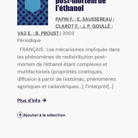
post-mortem de
l'éthanol
PAPIN F.
;
E. SAUSSEREAU
;
CLAROT F.
;
J. P. GOULLÉ
;
VAZ E.
;
B. PROUST
|
2003
Périodique
FRANÇAIS : Les mécanismes impliqués dans
les phénomènes de redistribution post-
mortem de l'éthanol étant complexes et
multifactoriels (propriétés cinétiques,
diffusion à partir de l'estomac, phénomènes
agoniques et cadavériques...), l'interprét[...]
Plus d'info
Ajouter à la sélection