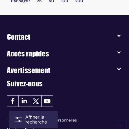
Par page :
25
50
100
200
Contact
Accès rapides
Avertissement
Suivez-nous
Affiner la
Traitement des données personnelles
recherche