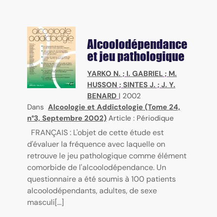
Alcoolodépendance
et jeu pathologique
YARKO N.
;
I. GABRIEL
;
M.
HUSSON
;
SINTES J.
;
J. Y.
BENARD
|
2002
Dans
Alcoologie et Addictologie (Tome 24,
n°3, Septembre 2002)
Article : Périodique
FRANÇAIS : L'objet de cette étude est
d'évaluer la fréquence avec laquelle on
retrouve le jeu pathologique comme élément
comorbide de l'alcoolodépendance. Un
questionnaire a été soumis à 100 patients
alcoolodépendants, adultes, de sexe
masculi[...]