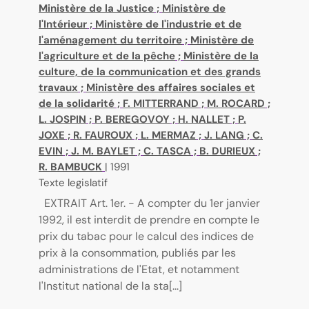
Ministère de la Justice
;
Ministère de
l'Intérieur
;
Ministère de l'industrie et de
l'aménagement du territoire
;
Ministère de
l'agriculture et de la pêche
;
Ministère de la
culture, de la communication et des grands
travaux
;
Ministère des affaires sociales et
de la solidarité
;
F. MITTERRAND
;
M. ROCARD
;
L. JOSPIN
;
P. BEREGOVOY
;
H. NALLET
;
P.
JOXE
;
R. FAUROUX
;
L. MERMAZ
;
J. LANG
;
C.
EVIN
;
J. M. BAYLET
;
C. TASCA
;
B. DURIEUX
;
R. BAMBUCK
|
1991
Texte legislatif
EXTRAIT Art. 1er. - A compter du 1er janvier
1992, il est interdit de prendre en compte le
prix du tabac pour le calcul des indices de
prix à la consommation, publiés par les
administrations de l'Etat, et notamment
l'Institut national de la sta[...]