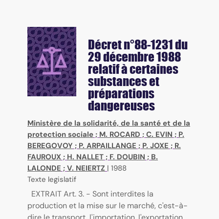
Décret n°88-1231 du
29 décembre 1988
relatif à certaines
substances et
préparations
dangereuses
Ministère de la solidarité, de la santé et de la
protection sociale
;
M. ROCARD
;
C. EVIN
;
P.
BEREGOVOY
;
P. ARPAILLANGE
;
P. JOXE
;
R.
FAUROUX
;
H. NALLET
;
F. DOUBIN
;
B.
LALONDE
;
V. NEIERTZ
|
1988
Texte legislatif
EXTRAIT Art. 3. - Sont interdites la
production et la mise sur le marché, c'est-à-
dire le transport, l'importation, l'exportation,