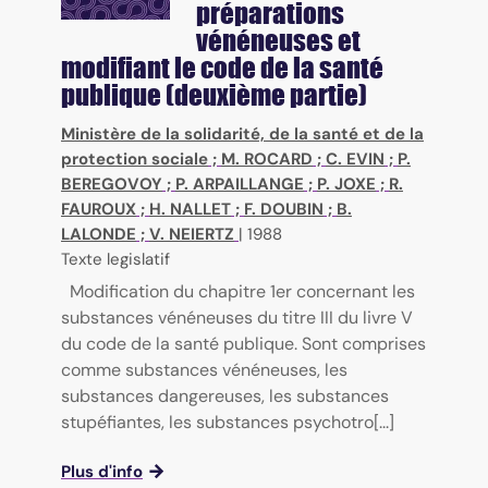
préparations
vénéneuses et
modifiant le code de la santé
publique (deuxième partie)
Ministère de la solidarité, de la santé et de la
protection sociale
;
M. ROCARD
;
C. EVIN
;
P.
BEREGOVOY
;
P. ARPAILLANGE
;
P. JOXE
;
R.
FAUROUX
;
H. NALLET
;
F. DOUBIN
;
B.
LALONDE
;
V. NEIERTZ
|
1988
Texte legislatif
Modification du chapitre 1er concernant les
substances vénéneuses du titre III du livre V
du code de la santé publique. Sont comprises
comme substances vénéneuses, les
substances dangereuses, les substances
stupéfiantes, les substances psychotro[...]
Plus d'info