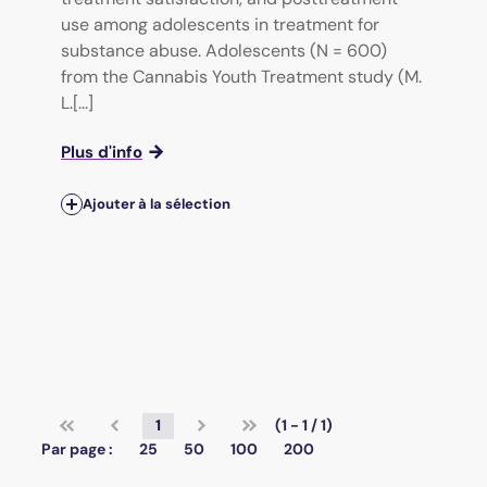
use among adolescents in treatment for
substance abuse. Adolescents (N = 600)
from the Cannabis Youth Treatment study (M.
L.[...]
Plus d'info
Ajouter à la sélection
1
(1 - 1 / 1)
Par page :
25
50
100
200