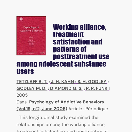
Working alliance,
treatment
satisfaction and
patterns of
posttreatment use
among adolescent substance
users
TETZLAFF B. T.
;
J. H. KAHN
;
S. H. GODLEY
;
GODLEY M. D.
;
DIAMOND G. S.
;
R. R. FUNK
|
2005
Dans
Psychology of Addictive Behaviors
(Vol.19, n°2, June 2005)
Article : Périodique
This longitudinal study examined the
relationships among the working alliance,
treatment satisfaction, and posttreatment