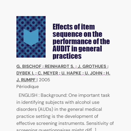
Effects of item
sequence on the
performance of the
AUDIT in general
practices
G. BISCHOF
;
REINHARDT S.
;
J. GROTHUES
;
DYBEK I.
;
C. MEYER
;
U. HAPKE
;
U. JOHN
;
H.
J. RUMPF
|
2005
Périodique
ENGLISH : Background: One important task
in identifying subjects with alcohol use
disorders (AUDs) in the general medical
practice setting is the development of
effective screening instruments. Sensitivity of
screening questionnaires might dif[...]