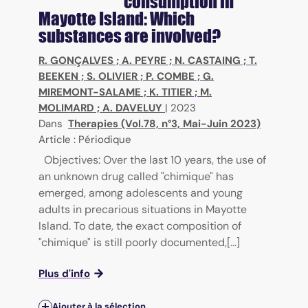
consumption in
Mayotte Island: Which
substances are involved?
R. GONÇALVES
;
A. PEYRE
;
N. CASTAING
;
T.
BEEKEN
;
S. OLIVIER
;
P. COMBE
;
G.
MIREMONT-SALAME
;
K. TITIER
;
M.
MOLIMARD
;
A. DAVELUY
|
2023
Dans
Therapies (Vol.78, n°3, Mai-Juin 2023)
Article : Périodique
Objectives: Over the last 10 years, the use of
an unknown drug called "chimique" has
emerged, among adolescents and young
adults in precarious situations in Mayotte
Island. To date, the exact composition of
"chimique" is still poorly documented,[...]
Plus d'info
Ajouter à la sélection