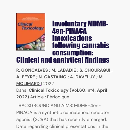
Involuntary MDMB-
4en-PINACA
intoxications
following cannabis
consumption:
Clinical and analytical findings
R. GONCALVES
;
M. LABADIE
;
S. CHOURAQUI
;
A. PEYRE
;
N. CASTAING
;
A. DAVELUY
;
M.
MOLIMARD
|
2022
Dans
Clinical Toxicology (Vol.60, n°4, April
2022)
Article : Périodique
BACKGROUND AND AIMS: MDMB-4en-
PINACA is a synthetic cannabinoid receptor
agonist (SCRA) that has recently emerged.
Data regarding clinical presentations in the