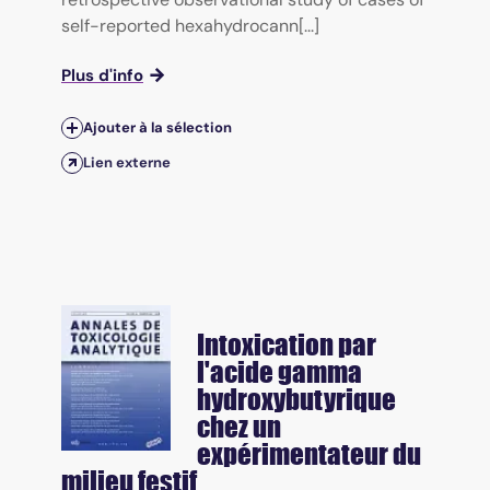
self-reported hexahydrocann[...]
Plus d'info
Ajouter à la sélection
Lien externe
Intoxication par
l'acide gamma
hydroxybutyrique
chez un
expérimentateur du
milieu festif