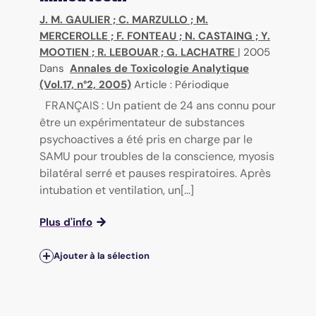
J. M. GAULIER
;
C. MARZULLO
;
M.
MERCEROLLE
;
F. FONTEAU
;
N. CASTAING
;
Y.
MOOTIEN
;
R. LEBOUAR
;
G. LACHATRE
|
2005
Dans
Annales de Toxicologie Analytique
(Vol.17, n°2, 2005)
Article : Périodique
FRANÇAIS : Un patient de 24 ans connu pour
être un expérimentateur de substances
psychoactives a été pris en charge par le
SAMU pour troubles de la conscience, myosis
bilatéral serré et pauses respiratoires. Après
intubation et ventilation, un[...]
Plus d'info
Ajouter à la sélection