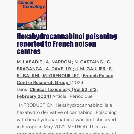
Hexahydrocannabinol poisoning
reported to French poison
centres
M. LABADIE
;
A. NARDON
;
N. CASTAING
;
C.
BRAGANCA
;
A. DAVELUY
;
J. M. GAULIER
;
S.
EL BALKHI
;
M. GRENOUILLET
;
French Poison
Centre Research Group
|
2024
Dans
Clinical Toxicology (Vol.62, n°2,
February 2024)
Article : Périodique
INTRODUCTION: Hexahydrocannabinol is a
hexahydro derivative of cannabinol. Poisoning
with hexahydrocannabinol was first observed
in Europe in May 2022. METHOD: This is a
retrospective observational study of cases of