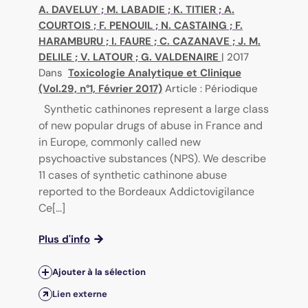
A. DAVELUY
;
M. LABADIE
;
K. TITIER
;
A.
COURTOIS
;
F. PENOUIL
;
N. CASTAING
;
F.
HARAMBURU
;
I. FAURE
;
C. CAZANAVE
;
J. M.
DELILE
;
V. LATOUR
;
G. VALDENAIRE
|
2017
Dans
Toxicologie Analytique et Clinique
(Vol.29, n°1, Février 2017)
Article : Périodique
Synthetic cathinones represent a large class
of new popular drugs of abuse in France and
in Europe, commonly called new
psychoactive substances (NPS). We describe
11 cases of synthetic cathinone abuse
reported to the Bordeaux Addictovigilance
Ce[...]
Plus d'info
Ajouter à la sélection
Lien externe