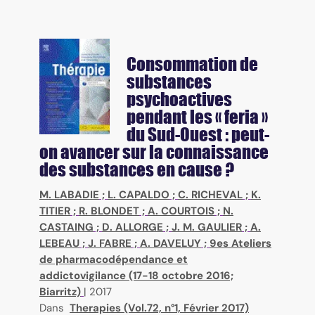
Consommation de
substances
psychoactives
pendant les « feria »
du Sud-Ouest : peut-
on avancer sur la connaissance
des substances en cause ?
M. LABADIE
;
L. CAPALDO
;
C. RICHEVAL
;
K.
TITIER
;
R. BLONDET
;
A. COURTOIS
;
N.
CASTAING
;
D. ALLORGE
;
J. M. GAULIER
;
A.
LEBEAU
;
J. FABRE
;
A. DAVELUY
;
9es Ateliers
de pharmacodépendance et
addictovigilance (17-18 octobre 2016;
Biarritz)
|
2017
Dans
Therapies (Vol.72, n°1, Février 2017)