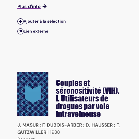
Plus d'info
Ajouter à la sélection
Lien externe
Couples et
séropositivité (VIH).
I. Utilisateurs de
drogues par voie
intraveineuse
J. MASUR
;
F. DUBOIS-ARBER
;
D. HAUSSER
;
F.
GUTZWILLER
|
1988