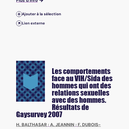
Plus d'info
Ajouter à la sélection
Lien externe
Les comportements
face au VIH/Sida des
hommes qui ont des
relations sexuelles
avec des hommes.
Résultats de
Gaysurvey 2007
H. BALTHASAR
;
A. JEANNIN
;
F. DUBOIS-