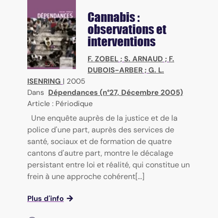
Cannabis :
observations et
interventions
F. ZOBEL
;
S. ARNAUD
;
F.
DUBOIS-ARBER
;
G. L.
ISENRING
|
2005
Dans
Dépendances (n°27, Décembre 2005)
Article : Périodique
Une enquête auprès de la justice et de la
police d'une part, auprès des services de
santé, sociaux et de formation de quatre
cantons d'autre part, montre le décalage
persistant entre loi et réalité, qui constitue un
frein à une approche cohérent[...]
Plus d'info