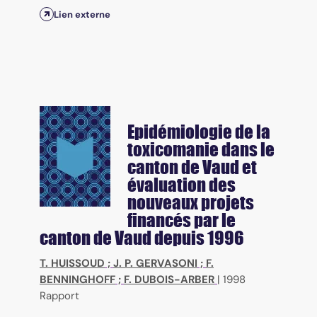
Lien externe
Epidémiologie de la
toxicomanie dans le
canton de Vaud et
évaluation des
nouveaux projets
financés par le
canton de Vaud depuis 1996
T. HUISSOUD
;
J. P. GERVASONI
;
F.
BENNINGHOFF
;
F. DUBOIS-ARBER
|
1998
Rapport