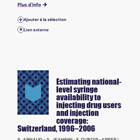
Plus d'info
Ajouter à la sélection
Lien externe
Estimating national-
level syringe
availability to
injecting drug users
and injection
coverage:
Switzerland, 1996–2006
S. ARNAUD
;
A. JEANNIN
;
F. DUBOIS-ARBER
|