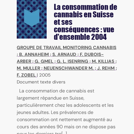
La consommation de
cannabis en Suisse
et ses
conséquences : vue
d'ensemble 2004
GROUPE DE TRAVAIL MONITORING CANNABIS
;
B. ANNAHEIM
;
S. ARNAUD
;
F. DUBOIS-
ARBER
;
G. GMEL
;
G. L. ISENRING
;
M. KILLIAS
;
M. MULLER
;
NEUENSCHWANDER M.
;
J. REHM
;
F. ZOBEL
|
2005
Document texte divers
La consommation de cannabis est
largement répandue en Suisse,
particulièrement chez les adolescents et les
jeunes adultes. Les prévalences de
consommation ont nettement augmenté au
cours des années 90 mais on ne dispose pas
pour les derniers tro[...]