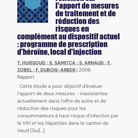
l'apport de mesures
de traitement et de
réduction des
risques en
complément au dispositif actuel
: programme de prescription
d'héroïne, local d'injection
T. HUISSOUD
;
S. SAMITCA
;
S. ARNAUD
;
F.
ZOBEL
;
F. DUBOIS-ARBER
|
2006
Rapport
Cette étude a pour objectif d'évaluer
l'apport de deux mesures - inexistantes
actuellement dans l'offre de soins et de
réduction des risques pour les
consommateurs à haut risque d'infection par
le VIH et les hépatites dans le canton de
Vaud (Sui[...]