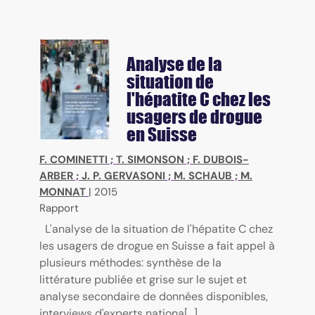
Analyse de la
situation de
l'hépatite C chez les
usagers de drogue
en Suisse
F. COMINETTI
;
T. SIMONSON
;
F. DUBOIS-
ARBER
;
J. P. GERVASONI
;
M. SCHAUB
;
M.
MONNAT
|
2015
Rapport
L'analyse de la situation de l'hépatite C chez
les usagers de drogue en Suisse a fait appel à
plusieurs méthodes: synthèse de la
littérature publiée et grise sur le sujet et
analyse secondaire de données disponibles,
interviews d'experts nationa[...]