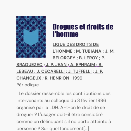
Drogues et droits de
l'homme
LIGUE DES DROITS DE
L'HOMME
;
M. TUBIANA
;
J. M.
BELORGEY
;
B. LEROY
;
P.
BRAOUEZEC
;
J. P. JEAN
;
A. EPHRAIM
;
B.
LEBEAU
;
J. CECARELLI
;
J. TUFFELLI
;
J. P.
CHANGEUX
;
R. HENRION
|
1996
Périodique
Le dossier rassemble les contributions des
intervenants au colloque du 3 février 1996
organisé par la LDH. A-t-on le droit de se
droguer ? L'usager doit-il être considéré
comme un délinquant s'il ne porte atteinte à
personne ? Sur quel fondement[...]