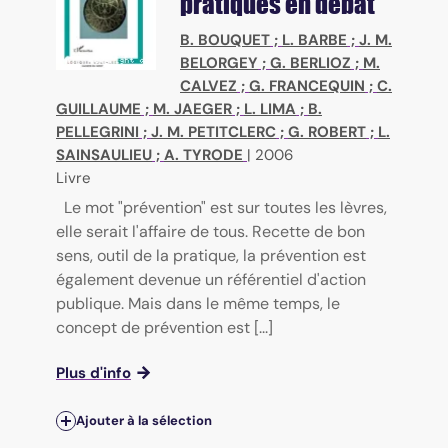
pratiques en débat
B. BOUQUET
;
L. BARBE
;
J. M.
BELORGEY
;
G. BERLIOZ
;
M.
CALVEZ
;
G. FRANCEQUIN
;
C.
GUILLAUME
;
M. JAEGER
;
L. LIMA
;
B.
PELLEGRINI
;
J. M. PETITCLERC
;
G. ROBERT
;
L.
SAINSAULIEU
;
A. TYRODE
|
2006
Livre
Le mot "prévention" est sur toutes les lèvres,
elle serait l'affaire de tous. Recette de bon
sens, outil de la pratique, la prévention est
également devenue un référentiel d'action
publique. Mais dans le même temps, le
concept de prévention est [...]
Plus d'info
Ajouter à la sélection