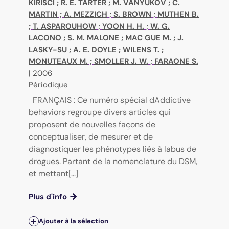
KIRISCI
;
R. E. TARTER
;
M. VANYUKOV
;
C.
MARTIN
;
A. MEZZICH
;
S. BROWN
;
MUTHEN B.
;
T. ASPAROUHOW
;
YOON H. H.
;
W. G.
LACONO
;
S. M. MALONE
;
MAC GUE M.
;
J.
LASKY-SU
;
A. E. DOYLE
;
WILENS T.
;
MONUTEAUX M.
;
SMOLLER J. W.
;
FARAONE S.
|
2006
Périodique
FRANÇAIS : Ce numéro spécial dAddictive
behaviors regroupe divers articles qui
proposent de nouvelles façons de
conceptualiser, de mesurer et de
diagnostiquer les phénotypes liés à labus de
drogues. Partant de la nomenclature du DSM,
et mettant[...]
Plus d'info
Ajouter à la sélection