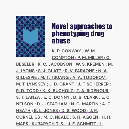
Novel approaches to
phenotyping drug
abuse
K. P. CONWAY
;
W. M.
COMPTON
;
P. M. MILLER
;
C.
BESELER
;
K. C. JACOBSON
;
W. S. KREMEN
;
M.
J. LYONS
;
S. J. GLATT
;
S. V. FARAONE
;
N. A.
GILLESPIE
;
M. T. TSUANG
;
A. A. TODOROV
;
M. T. LYNSKEY
;
J. D. GRANT
;
J. F. SCHERRER
;
R. D. TODD
;
K. K. BUCHOLZ
;
T. A. RIDENOUR
;
S. T. LANZA
;
E. C. DONNY
;
D. B. CLARK
;
E. C.
NELSON
;
D. J. STATHAM
;
N. G. MARTIN
;
A. C.
HEATH
;
B. L. JONES
;
D. S. WOOD
;
J. R.
CORNELIUS
;
M. C. NEALE
;
S. H. AGGEN
;
H. H.
MAES
;
KURARYCH T. S.
;
J. E. SCHMITT
;
L.