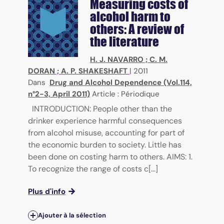
Measuring costs of
alcohol harm to
others: A review of
the literature
H. J. NAVARRO
;
C. M.
DORAN
;
A. P. SHAKESHAFT
|
2011
Dans
Drug and Alcohol Dependence (Vol.114,
n°2-3, April 2011)
Article : Périodique
INTRODUCTION: People other than the
drinker experience harmful consequences
from alcohol misuse, accounting for part of
the economic burden to society. Little has
been done on costing harm to others. AIMS: 1.
To recognize the range of costs c[...]
Plus d'info
Ajouter à la sélection