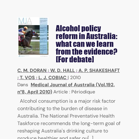
Alcohol policy
reform in Australia:
what can we learn
from the evidence?
[For debate]
C. M. DORAN
;
W. D. HALL
;
A. P. SHAKESHAFT
;
T. VOS
;
L. J. COBIAC
|
2010
Dans
Medical Journal of Australia (Vol.192,
n°8, April 2010)
Article : Périodique
Alcohol consumption is a major risk factor
contributing to the burden of disease in
Australia. The National Preventative Health
Taskforce recommends the long-term goal of
reshaping Australia's drinking culture to
produce healthier and safer ou[...]