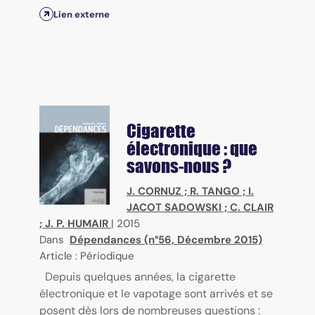
Lien externe
Cigarette
électronique : que
savons-nous ?
J. CORNUZ
;
R. TANGO
;
I.
JACOT SADOWSKI
;
C. CLAIR
;
J. P. HUMAIR
|
2015
Dans
Dépendances (n°56, Décembre 2015)
Article : Périodique
Depuis quelques années, la cigarette
électronique et le vapotage sont arrivés et se
posent dès lors de nombreuses questions :