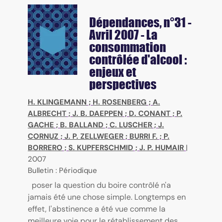
Dépendances
, n°31 -
Avril 2007 - La
consommation
contrôlée d'alcool :
enjeux et
perspectives
H. KLINGEMANN
;
H. ROSENBERG
;
A.
ALBRECHT
;
J. B. DAEPPEN
;
D. CONANT
;
P.
GACHE
;
B. BALLAND
;
C. LUSCHER
;
J.
CORNUZ
;
J. P. ZELLWEGER
;
BURRI F.
;
P.
BORRERO
;
S. KUPFERSCHMID
;
J. P. HUMAIR
|
2007
Bulletin : Périodique
poser la question du boire contrôlé n'a
jamais été une chose simple. Longtemps en
effet, l'abstinence a été vue comme la
meilleure voie pour le rétablissement des