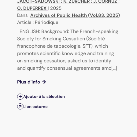
JACOT-SADOWSKI
;
K. ZURCHER
;
J. CORNUZ
;
O. DUPERREX
|
2025
Dans
Archives of Public Health (Vol.83, 2025)
Article : Périodique
ENGLISH: Background: The French-speaking
Society for Smoking Cessation (Société
francophone de tabacologie, SFT), which
promotes scientific knowledge and training
on smoking cessation, asked us to identify
and quantify consensual agreements amo[...]
Plus d'info
Ajouter à la sélection
Lien externe