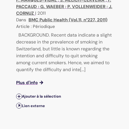
P. MARQUES-VIDAL
;
J. MELICH-CERVEIRA
;
F.
PACCAUD
;
G. WAEBER
;
P. VOLLENWEIDER
;
J.
CORNUZ
|
2011
Dans
BMC Public Health (Vol.11, n°227, 2011)
Article : Périodique
BACKGROUND. Recent data indicate a slight
decrease in the prevalence of smoking in
Switzerland, but little is known regarding the
intention and difficulty to quit smoking
among current smokers. Hence, we aimed to
quantify the difficulty and inte[...]
Plus d'info
Ajouter à la sélection
Lien externe