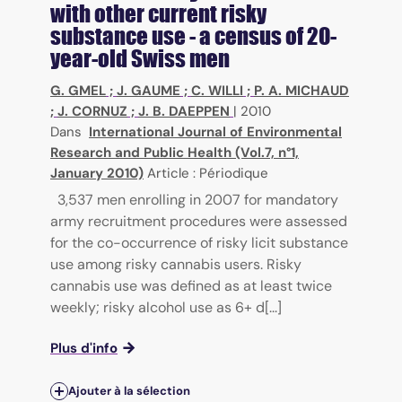
with other current risky
substance use - a census of 20-
year-old Swiss men
G. GMEL
;
J. GAUME
;
C. WILLI
;
P. A. MICHAUD
;
J. CORNUZ
;
J. B. DAEPPEN
|
2010
Dans
International Journal of Environmental
Research and Public Health (Vol.7, n°1,
January 2010)
Article : Périodique
3,537 men enrolling in 2007 for mandatory
army recruitment procedures were assessed
for the co-occurrence of risky licit substance
use among risky cannabis users. Risky
cannabis use was defined as at least twice
weekly; risky alcohol use as 6+ d[...]
Plus d'info
Ajouter à la sélection