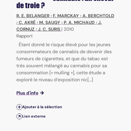
de troie ?
R. E. BELANGER
;
F. MARCKAY
;
A. BERCHTOLD
;
C. AKRÉ
;
M. SAUGY
;
P. A. MICHAUD
;
J.
CORNUZ
;
J. C. SURIS
|
2010
Rapport
Étant donné le risque élevé pour les jeunes
consommateurs de cannabis de devenir des
fumeurs de cigarettes, et que du tabac est
très souvent mélangé au cannabis pour sa
consommation [« mulling »], cette étude a
exploré le niveau d’exposition nic[...]
Plus d'info
Ajouter à la sélection
Lien externe