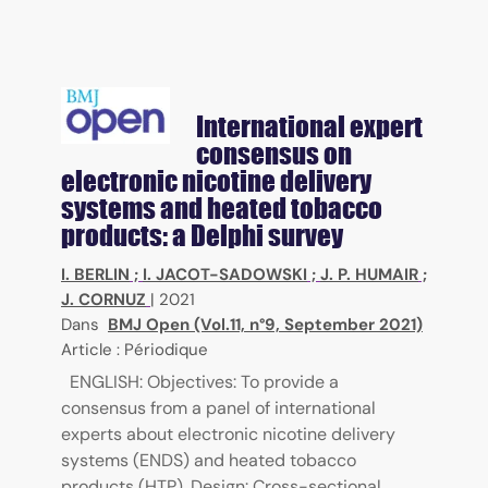
International expert
consensus on
electronic nicotine delivery
systems and heated tobacco
products: a Delphi survey
I. BERLIN
;
I. JACOT-SADOWSKI
;
J. P. HUMAIR
;
J. CORNUZ
|
2021
Dans
BMJ Open (Vol.11, n°9, September 2021)
Article : Périodique
ENGLISH: Objectives: To provide a
consensus from a panel of international
experts about electronic nicotine delivery
systems (ENDS) and heated tobacco
products (HTP). Design: Cross-sectional