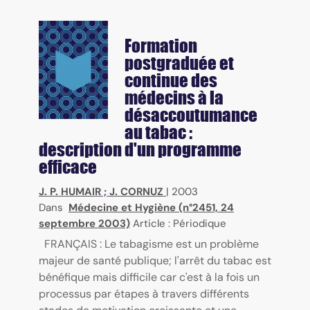
Formation
postgraduée et
continue des
médecins à la
désaccoutumance
au tabac :
description d'un programme
efficace
J. P. HUMAIR
;
J. CORNUZ
|
2003
Dans
Médecine et Hygiène (n°2451, 24
septembre 2003)
Article : Périodique
FRANÇAIS : Le tabagisme est un problème
majeur de santé publique; l'arrêt du tabac est
bénéfique mais difficile car c'est à la fois un
processus par étapes à travers différents