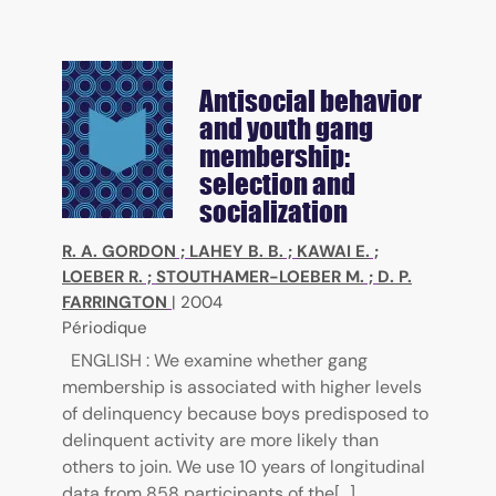
Antisocial behavior
and youth gang
membership:
selection and
socialization
R. A. GORDON
;
LAHEY B. B.
;
KAWAI E.
;
LOEBER R.
;
STOUTHAMER-LOEBER M.
;
D. P.
FARRINGTON
|
2004
Périodique
ENGLISH : We examine whether gang
membership is associated with higher levels
of delinquency because boys predisposed to
delinquent activity are more likely than
others to join. We use 10 years of longitudinal
data from 858 participants of the[...]