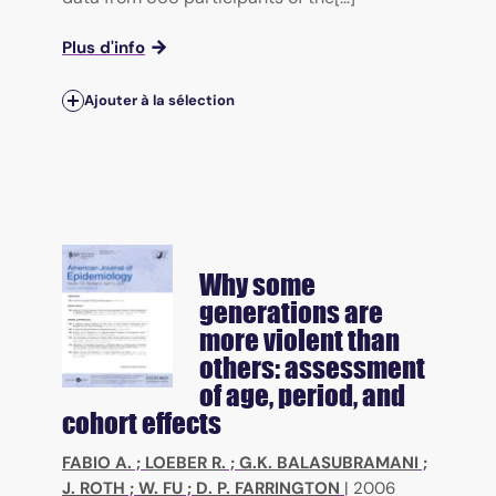
Plus d'info
Ajouter à la sélection
Why some
generations are
more violent than
others: assessment
of age, period, and
cohort effects
FABIO A.
;
LOEBER R.
;
G.K. BALASUBRAMANI
;
J. ROTH
;
W. FU
;
D. P. FARRINGTON
|
2006