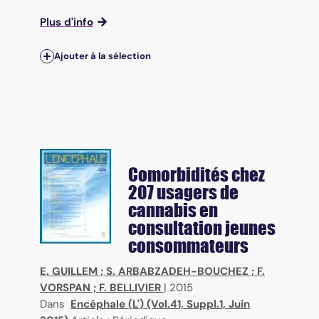
Plus d'info
Ajouter à la sélection
Comorbidités chez
207 usagers de
cannabis en
consultation jeunes
consommateurs
E. GUILLEM
;
S. ARBABZADEH-BOUCHEZ
;
F.
VORSPAN
;
F. BELLIVIER
|
2015
Dans
Encéphale (L') (Vol.41, Suppl.1, Juin