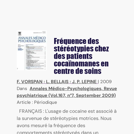
Fréquence des
stéréotypies chez
des patients
cocaïnomanes en
centre de soins
F. VORSPAN
;
L. BELLAIS
;
J. P. LEPINE
|
2009
Dans
Annales Médico-Psychologiques, Revue
psychiatrique (Vol.167, n°7, September 2009)
Article : Périodique
FRANÇAIS : L'usage de cocaïne est associé à
la survenue de stéréotypies motrices. Nous
avons mesuré la fréquence des
comportements stéréotypés dans un