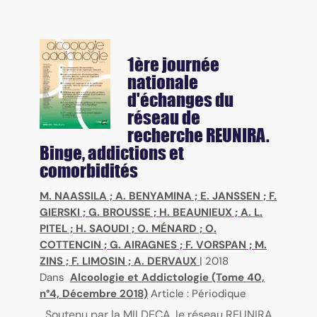
1ère journée
nationale
d'échanges du
réseau de
recherche REUNIRA.
Binge, addictions et
comorbidités
M. NAASSILA
;
A. BENYAMINA
;
E. JANSSEN
;
F.
GIERSKI
;
G. BROUSSE
;
H. BEAUNIEUX
;
A. L.
PITEL
;
H. SAOUDI
;
O. MÉNARD
;
O.
COTTENCIN
;
G. AIRAGNES
;
F. VORSPAN
;
M.
ZINS
;
F. LIMOSIN
;
A. DERVAUX
|
2018
Dans
Alcoologie et Addictologie (Tome 40,
n°4, Décembre 2018)
Article : Périodique
Soutenu par la MILDECA, le réseau REUNIRA