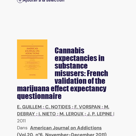
Ajouter à la sélection
Cannabis
expectancies in
substance
misusers: French
validation of the
marijuana effect expectancy
questionnaire
E. GUILLEM
;
C. NOTIDES
;
F. VORSPAN
;
M.
DEBRAY
;
I. NIETO
;
M. LEROUX
;
J. P. LEPINE
|
2011
Dans
American Journal on Addictions
(Vol.20, n°6, November-December 2011)