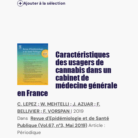
Ajouter à la sélection
Caractéristiques
des usagers de
cannabis dans un
cabinet de
médecine générale
en France
C. LEPEZ
;
W. MEHTELLI
;
J. AZUAR
;
F.
BELLIVIER
;
F. VORSPAN
|
2019
Dans
Revue d'Epidémiologie et de Santé
Publique (Vol.67, n°3, Mai 2019)
Article :
Périodique