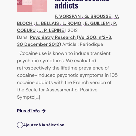
addicts
F. VORSPAN
;
G. BROUSSE
;
V.
BLOCH
;
L. BELLAIS
;
L. ROMO
;
E. GUILLEM
;
P.
COEURU
;
J. P. LEPINE
|
2012
Dans
Psychiatry Research (Vol.200, n°2-3,
30 December 2012)
Article : Périodique
Cocaine use is known to induce transient
psychotic symptoms. We evaluated
retrospectively the lifetime prevalence of
cocaine-induced psychotic symptoms in 105
cocaine addicts with the French version of
the Scale for Assessment of Positive
Sympto[...]
Plus d'info
Ajouter à la sélection