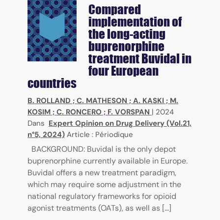
Compared
implementation of
the long-acting
buprenorphine
treatment Buvidal in
four European
countries
B. ROLLAND
;
C. MATHESON
;
A. KASKI
;
M.
KOSIM
;
C. RONCERO
;
F. VORSPAN
|
2024
Dans
Expert Opinion on Drug Delivery (Vol.21,
n°5, 2024)
Article : Périodique
BACKGROUND: Buvidal is the only depot
buprenorphine currently available in Europe.
Buvidal offers a new treatment paradigm,
which may require some adjustment in the
national regulatory frameworks for opioid
agonist treatments (OATs), as well as [...]