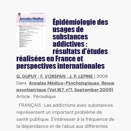
Épidémiologie des
usages de
substances
addictives :
résultats d'études
réalisées en France et
perspectives internationales
G. DUPUY
;
F. VORSPAN
;
J. P. LEPINE
|
2009
Dans
Annales Médico-Psychologiques, Revue
psychiatrique (Vol.167, n°7, September 2009)
Article : Périodique
FRANÇAIS : Les addictions avec substances
représentent un important problème de
santé publique. S'intéresser à la fréquence de
la dépendance et de l'abus aux différentes