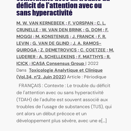
déficit de l'attention avec ou
sans hyperactivité
M. W. VAN KERNEBEEK
;
F. VORSPAN
;
C. L.
CRUNELLE
;
W. VAN DEN BRINK
;
G. DOM
;
F.
MOGGI
;
M. KONSTENIUS
;
J. FRANCK
;
F. R.
LEVIN
;
G. VAN DE GLIND
;
J. A. RAMOS-
QUIROGA
;
Z. DEMETROVICS
;
C. COETZEE
;
M.
LUDERER
;
A. SCHELLEKENS
;
F. MATTHYS
;
R.
ICICK
;
ICASA Consensus Group
|
2022
Dans
Toxicologie Analytique et Clinique
(Vol.34, n°2, Juin 2022)
Article : Périodique
FRANÇAIS : Contexte : Le trouble du déficit
de l'attention avec ou sans hyperactivité
(TDAH) de l'adulte est souvent associé aux
troubles de l'usage de substances (TUS), qui
ont alors un début précoce et un
développement plus sévère, avec une e[...]