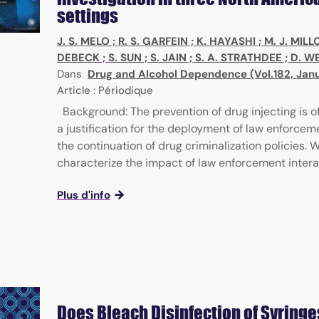
settings
J. S. MELO
;
R. S. GARFEIN
;
K. HAYASHI
;
M. J. MILL
DEBECK
;
S. SUN
;
S. JAIN
;
S. A. STRATHDEE
;
D. W
Dans
Drug and Alcohol Dependence (Vol.182, Jan
Article : Périodique
Background: The prevention of drug injecting is o
a justification for the deployment of law enforcem
the continuation of drug criminalization policies. 
characterize the impact of law enforcement interact
Plus d'info
Does Bleach Disinfection of Syringe