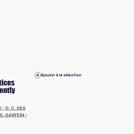
Ajouter à la sélection
tices
ently
E
;
D. C. DES
 S. GARFEIN
|