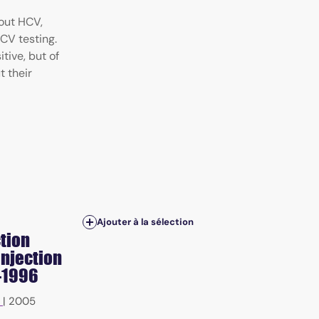
out HCV,
CV testing.
tive, but of
 their
Ajouter à la sélection
ction
injection
4-1996
|
2005