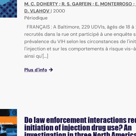
M. C. DOHERTY
;
R. S. GARFEIN
;
E. MONTERROSO
;
D. VLAHOV
|
2000
Périodique
FRANÇAIS : A Baltimore, 229 UDVIs, âgés de 18 à 
recrutés dans la rue ont participé à une enquête s
prévalence du VIH selon les circonstances de l'init
l'injection et sur les comportements à risque vis-
ainsi qu'[...]
Plus d'info
Do law enforcement interactions re
initiation of injection drug use? An
investigation in three North Americ