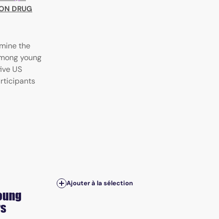
ION DRUG
rmine the
among young
five US
rticipants
Ajouter à la sélection
young
rs