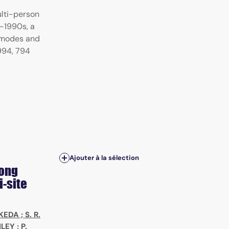
ulti-person
d-1990s, a
n modes and
1994, 794
Ajouter à la sélection
mong
i-site
IKEDA
;
S. R.
ILEY
;
P.