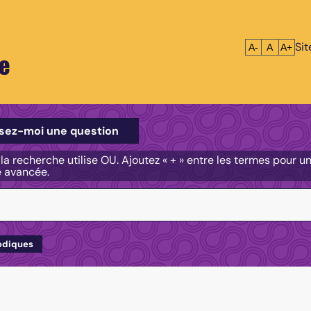
Si
Réduire le tex
Réinitialis
Agrandi
A-
A
A+
e
e
sez-moi une question
, la recherche utilise OU. Ajoutez « + » entre les termes pour 
e avancée.
odiques