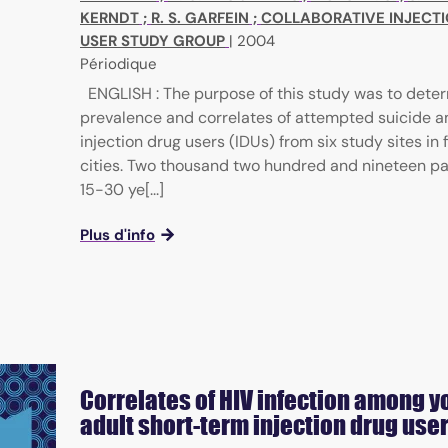
KERNDT
;
R. S. GARFEIN
;
COLLABORATIVE INJECT
USER STUDY GROUP
|
2004
Périodique
ENGLISH : The purpose of this study was to dete
prevalence and correlates of attempted suicide 
injection drug users (IDUs) from six study sites in 
cities. Two thousand two hundred and nineteen pa
15-30 ye[...]
Plus d'info
Correlates of HIV infection among 
adult short-term injection drug use