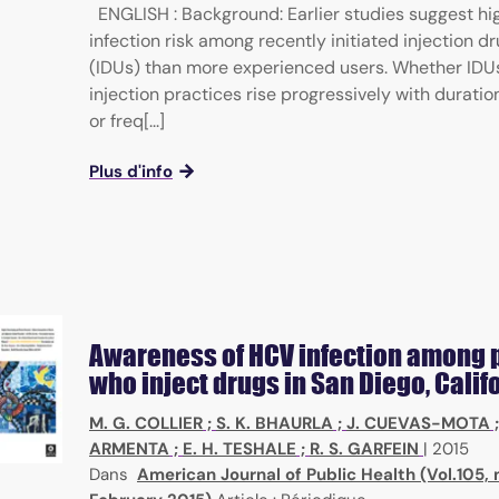
ENGLISH : Background: Earlier studies suggest hi
infection risk among recently initiated injection d
(IDUs) than more experienced users. Whether IDUs
injection practices rise progressively with duration
or freq[...]
Plus d'info
Awareness of HCV infection among 
who inject drugs in San Diego, Calif
M. G. COLLIER
;
S. K. BHAURLA
;
J. CUEVAS-MOTA
ARMENTA
;
E. H. TESHALE
;
R. S. GARFEIN
|
2015
Dans
American Journal of Public Health (Vol.105, 