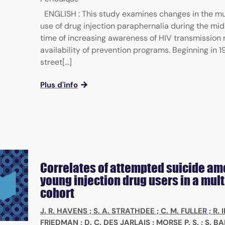
ENGLISH : This study examines changes in the m
use of drug injection paraphernalia during the mi
time of increasing awareness of HIV transmissio
availability of prevention programs. Beginning in 
street[...]
Plus d'info
Correlates of attempted suicide a
young injection drug users in a mult
cohort
J. R. HAVENS
;
S. A. STRATHDEE
;
C. M. FULLER
;
R. 
FRIEDMAN
;
D. C. DES JARLAIS
;
MORSE P. S.
;
S. BA