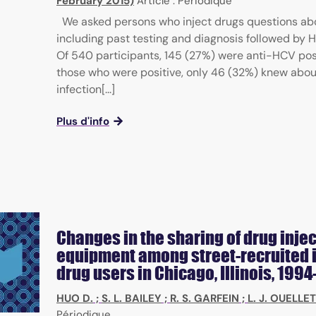
February 2015)
Article : Périodique
We asked persons who inject drugs questions ab
including past testing and diagnosis followed by H
Of 540 participants, 145 (27%) were anti-HCV posi
those who were positive, only 46 (32%) knew about
infection[...]
Plus d'info
Changes in the sharing of drug inje
equipment among street-recruited 
drug users in Chicago, Illinois, 199
HUO D.
;
S. L. BAILEY
;
R. S. GARFEIN
;
L. J. OUELLET
Périodique