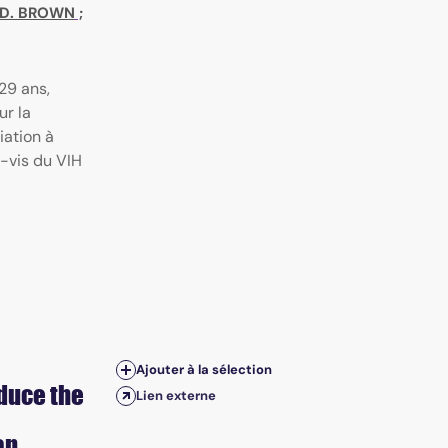
D. BROWN
;
29 ans,
ur la
iation à
à-vis du VIH
Ajouter à la sélection
duce the
Lien externe
an