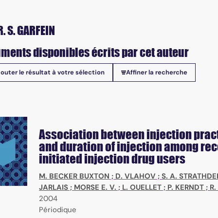
. S. GARFEIN
ments disponibles écrits par cet auteur
jouter le résultat à votre sélection
Affiner la recherche
onibles
Association between injection prac
and duration of injection among rec
initiated injection drug users
M. BECKER BUXTON
;
D. VLAHOV
;
S. A. STRATHDE
JARLAIS
;
MORSE E. V.
;
L. OUELLET
;
P. KERNDT
;
R.
2004
Périodique