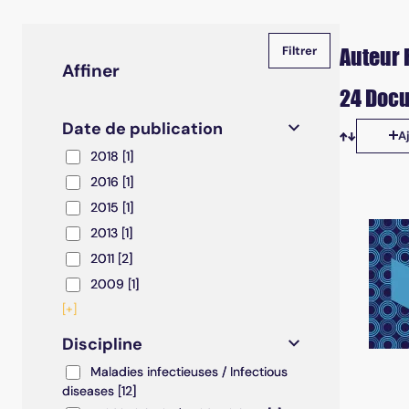
Auteur R
Affiner
24 Docu
Date de publication
A
Tris disp
2018
2018
[1]
2016
2016
[1]
2015
2015
[1]
2013
2013
[1]
2011
2011
[2]
2009
2009
[1]
[+]
Discipline
Maladies infectieuses / Infectious diseases
Maladies infectieuses / Infectious
diseases
[12]