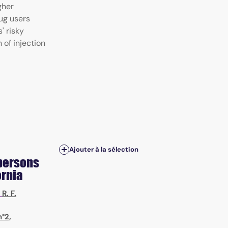
gher
rug users
' risky
 of injection
Ajouter à la sélection
persons
ornia
;
R. F.
n°2,