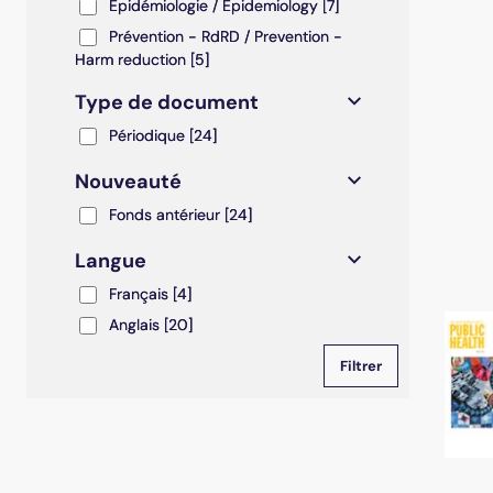
Epidémiologie / Epidemiology
Epidémiologie / Epidemiology
[7]
Prévention - RdRD / Prevention - Harm reduction
Prévention - RdRD / Prevention -
Harm reduction
[5]
Type de document
Périodique
Périodique
[24]
Nouveauté
Fonds antérieur
Fonds antérieur
[24]
Langue
Français
Français
[4]
Anglais
Anglais
[20]