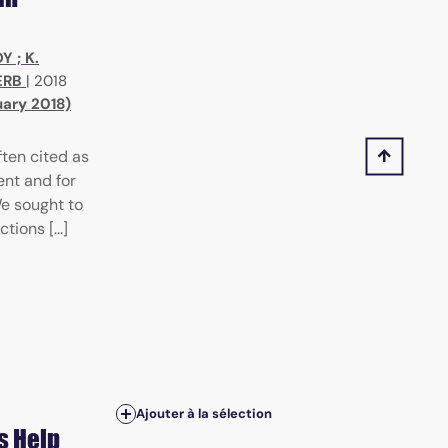
OY
;
K.
ERB
|
2018
uary 2018)
ften cited as
ent and for
We sought to
ions [...]
Ajouter à la sélection
s Help