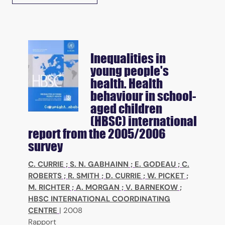
Inequalities in
young people's
health. Health
behaviour in school-
aged children
(HBSC) international
report from the 2005/2006
survey
C. CURRIE
;
S. N. GABHAINN
;
E. GODEAU
;
C.
ROBERTS
;
R. SMITH
;
D. CURRIE
;
W. PICKET
;
M. RICHTER
;
A. MORGAN
;
V. BARNEKOW
;
HBSC INTERNATIONAL COORDINATING
CENTRE
|
2008
Rapport