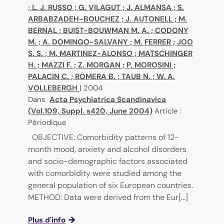
;
L. J. RUSSO
;
G. VILAGUT
;
J. ALMANSA
;
S.
ARBABZADEH-BOUCHEZ
;
J. AUTONELL
;
M.
BERNAL
;
BUIST-BOUWMAN M. A.
;
CODONY
M.
;
A. DOMINGO-SALVANY
;
M. FERRER
;
JOO
S. S.
;
M. MARTINEZ-ALONSO
;
MATSCHINGER
H.
;
MAZZI F.
;
Z. MORGAN
;
P. MOROSINI
;
PALACIN C.
;
ROMERA B.
;
TAUB N.
;
W. A.
VOLLEBERGH
|
2004
Dans
Acta Psychiatrica Scandinavica
(Vol.109, Suppl. s420, June 2004)
Article :
Périodique
OBJECTIVE: Comorbidity patterns of 12-
month mood, anxiety and alcohol disorders
and socio-demographic factors associated
with comorbidity were studied among the
general population of six European countries.
METHOD: Data were derived from the Eur[...]
Plus d'info