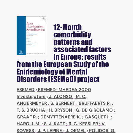
12-Month
comorbidity
patterns and
associated factors
in Europe: results
from the European Study of the
Epidemiology of Mental
Disorders (ESEMeD) project
ESEMED
;
ESEMED-MHEDEA 2000
Investigators
;
J. ALONSO
;
M. C.
ANGERMEYER
;
S. BERNERT
;
BRUFFAERTS R.
;
T. S. BRUGHA
;
H. BRYSON
;
G. DE GIROLAMO
;
GRAAF R.
;
DEMYTTENAERE K.
;
GASQUET I.
;
HARO J. M.
;
S. J. KATZ
;
R. C. KESSLER
;
V.
KOVESS
;
J. P. LEPINE
;
J. ORMEL
;
POLIDORI G.