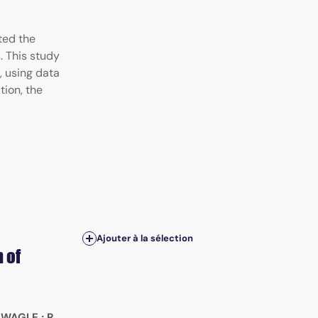
ted the
. This study
, using data
tion, the
Ajouter à la sélection
 of
 WAGLE
;
R.