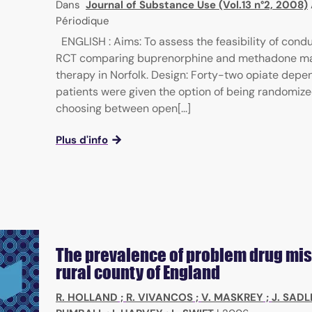
Dans
Journal of Substance Use (Vol.13 n°2, 2008)
Périodique
ENGLISH : Aims: To assess the feasibility of cond
RCT comparing buprenorphine and methadone m
therapy in Norfolk. Design: Forty-two opiate depe
patients were given the option of being randomize
choosing between open[...]
Plus d'info
The prevalence of problem drug mis
rural county of England
R. HOLLAND
;
R. VIVANCOS
;
V. MASKREY
;
J. SADL