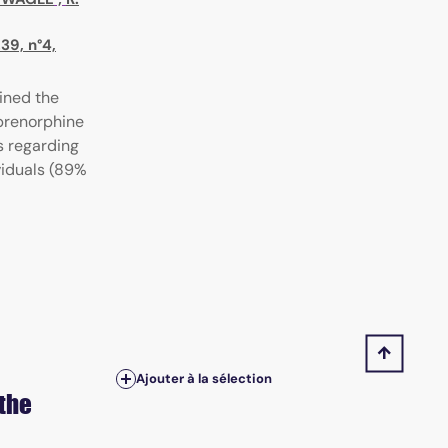
39, n°4,
ined the
prenorphine
s regarding
viduals (89%
Ajouter à la sélection
 the