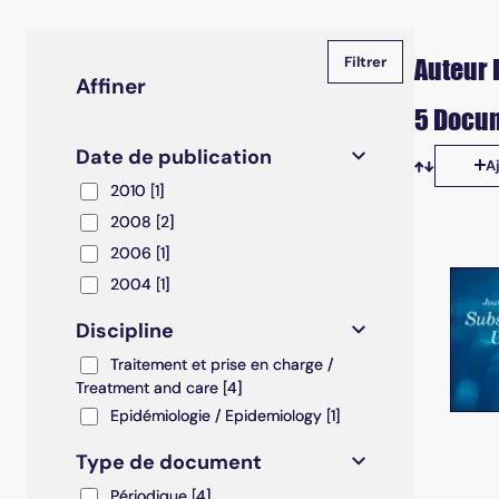
Auteur 
Affiner
5 Docum
Date de publication
A
Tris disp
2010
2010
[1]
2008
2008
[2]
2006
2006
[1]
2004
2004
[1]
Discipline
Traitement et prise en charge / Treatment and care
Traitement et prise en charge /
Treatment and care
[4]
Epidémiologie / Epidemiology
Epidémiologie / Epidemiology
[1]
Type de document
Périodique
Périodique
[4]