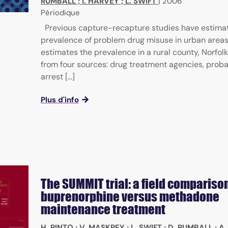
RUMBALL
;
I. HARVEY
;
L. SWIFT
|
2006
Périodique
Previous capture-recapture studies have estima
prevalence of problem drug misuse in urban areas
estimates the prevalence in a rural county, Norfolk
from four sources: drug treatment agencies, proba
arrest [...]
Plus d'info
The SUMMIT trial: a field comparison
buprenorphine versus methadone
maintenance treatment
H. PINTO
;
V. MASKREY
;
L. SWIFT
;
D. RUMBALL
;
A.