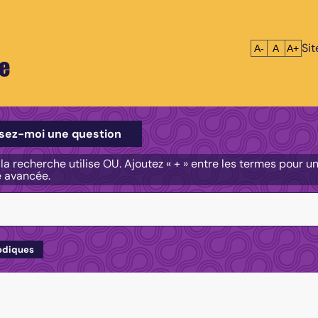
Si
Réduire le tex
Réinitialis
Agrandi
A-
A
A+
e
e
sez-moi une question
, la recherche utilise OU. Ajoutez « + » entre les termes pour 
e avancée.
odiques