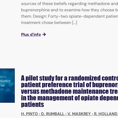
sources of these beliefs regarding methadone an
buprenorphine and to examine how they choose 
them. Design: Forty-two opiate-dependent patien
treatment chose between [...]
Plus d'info
A pilot study for a randomized contr
patient preference trial of bupreno
versus methadone maintenance tr
in the management of opiate depen
patients
H. PINTO
;
D. RUMBALL
;
V. MASKREY
;
R. HOLLAND