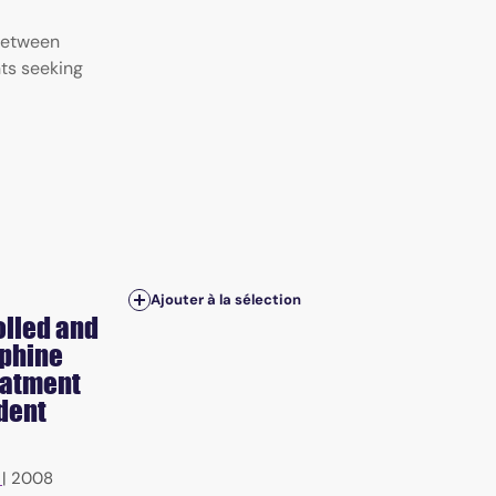
d
between
ts seeking
Ajouter à la sélection
olled and
rphine
eatment
dent
|
2008