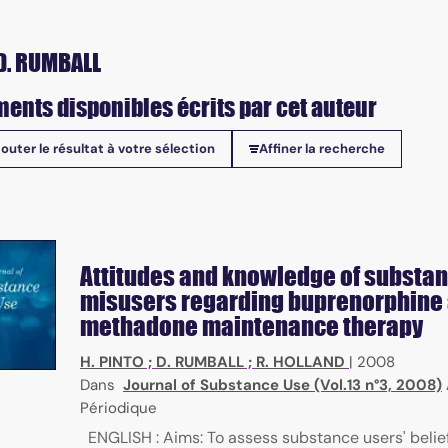
D. RUMBALL
ents disponibles écrits par cet auteur
jouter le résultat à votre sélection
Affiner la recherche
onibles
Attitudes and knowledge of substa
misusers regarding buprenorphine
methadone maintenance therapy
H. PINTO
;
D. RUMBALL
;
R. HOLLAND
|
2008
Dans
Journal of Substance Use (Vol.13 n°3, 2008)
Périodique
ENGLISH : Aims: To assess substance users' belie