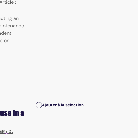
Article :
ucting an
aintenance
ndent
d or
Ajouter à la sélection
use in a
ER
;
D.