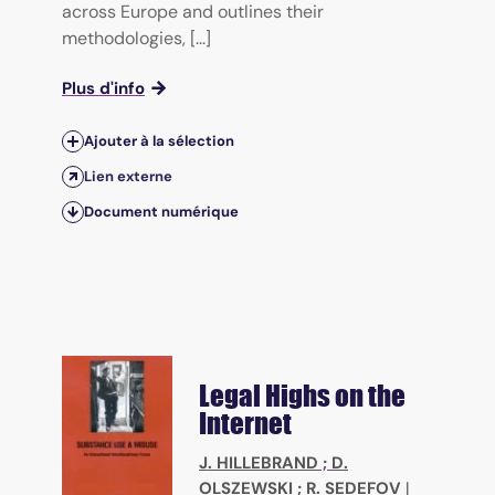
across Europe and outlines their
methodologies, [...]
Plus d'info
Ajouter à la sélection
Lien externe
Document numérique
Legal Highs on the
Internet
J. HILLEBRAND
;
D.
OLSZEWSKI
;
R. SEDEFOV
|