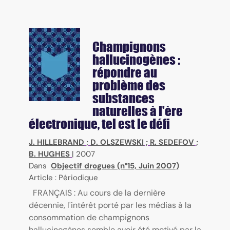
Champignons
hallucinogènes :
répondre au
problème des
substances
naturelles à l'ère
électronique, tel est le défi
J. HILLEBRAND
;
D. OLSZEWSKI
;
R. SEDEFOV
;
B. HUGHES
|
2007
Dans
Objectif drogues (n°15, Juin 2007)
Article : Périodique
FRANÇAIS : Au cours de la dernière
décennie, l'intérêt porté par les médias à la
consommation de champignons
hallucinogènes semble avoir été motivé par la