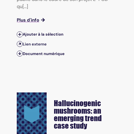
qu[...]
Plus d'info
Ajouter à la sélection
Lien externe
Document numérique
Hallucinogenic
mushrooms: an
emerging trend
case study