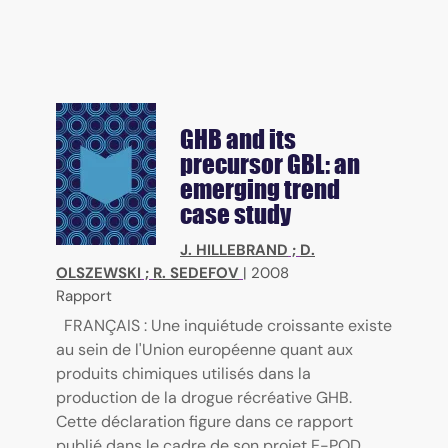
GHB and its
precursor GBL: an
emerging trend
case study
J. HILLEBRAND
;
D.
OLSZEWSKI
;
R. SEDEFOV
|
2008
Rapport
FRANÇAIS : Une inquiétude croissante existe
au sein de l'Union européenne quant aux
produits chimiques utilisés dans la
production de la drogue récréative GHB.
Cette déclaration figure dans ce rapport
publié dans le cadre de son projet E-POD