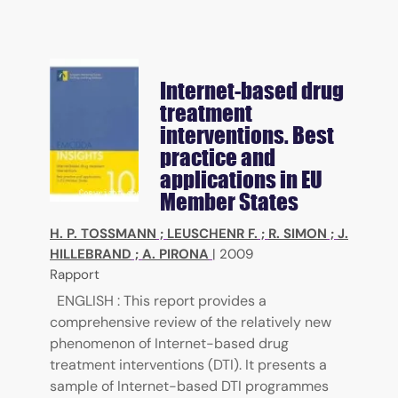
Internet-based drug
treatment
interventions. Best
practice and
applications in EU
Member States
H. P. TOSSMANN
;
LEUSCHENR F.
;
R. SIMON
;
J.
HILLEBRAND
;
A. PIRONA
|
2009
Rapport
ENGLISH : This report provides a
comprehensive review of the relatively new
phenomenon of Internet-based drug
treatment interventions (DTI). It presents a
sample of Internet-based DTI programmes