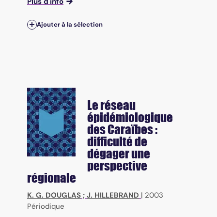
Plus d'info
Ajouter à la sélection
Le réseau
épidémiologique
des Caraïbes :
difficulté de
dégager une
perspective
régionale
K. G. DOUGLAS
;
J. HILLEBRAND
|
2003
Périodique