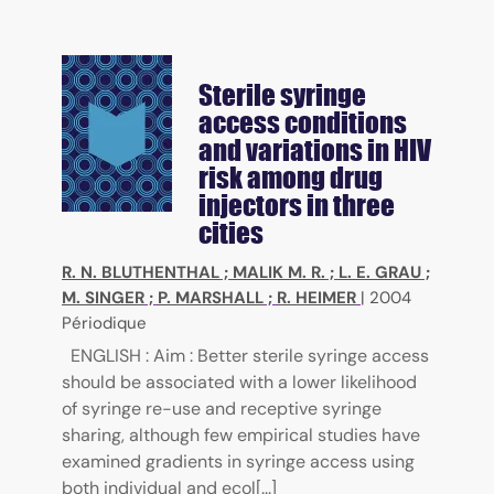
Sterile syringe
access conditions
and variations in HIV
risk among drug
injectors in three
cities
R. N. BLUTHENTHAL
;
MALIK M. R.
;
L. E. GRAU
;
M. SINGER
;
P. MARSHALL
;
R. HEIMER
|
2004
Périodique
ENGLISH : Aim : Better sterile syringe access
should be associated with a lower likelihood
of syringe re-use and receptive syringe
sharing, although few empirical studies have
examined gradients in syringe access using
both individual and ecol[...]