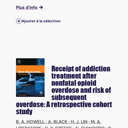
Plus d'info
Ajouter à la sélection
Receipt of addiction
treatment after
nonfatal opioid
overdose and risk of
subsequent
overdose: A retrospective cohort
study
B. A. HOWELL
;
A. BLACK
;
H. J. LIN
;
M. A.