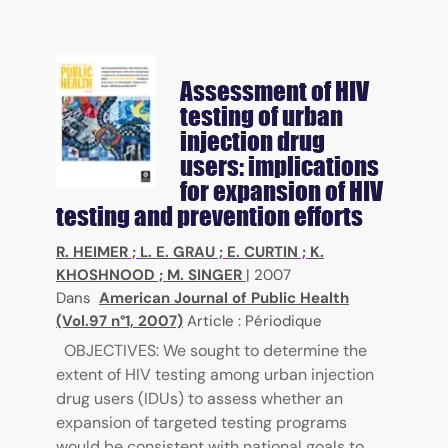
Assessment of HIV
testing of urban
injection drug
users: implications
for expansion of HIV
testing and prevention efforts
R. HEIMER
;
L. E. GRAU
;
E. CURTIN
;
K.
KHOSHNOOD
;
M. SINGER
|
2007
Dans
American Journal of Public Health
(Vol.97 n°1, 2007)
Article : Périodique
OBJECTIVES: We sought to determine the
extent of HIV testing among urban injection
drug users (IDUs) to assess whether an
expansion of targeted testing programs
would be consistent with national goals to