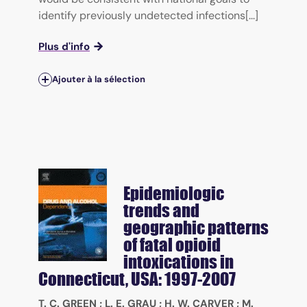
identify previously undetected infections[...]
Plus d'info
Ajouter à la sélection
Epidemiologic
trends and
geographic patterns
of fatal opioid
intoxications in
Connecticut, USA: 1997-2007
T. C. GREEN
;
L. E. GRAU
;
H. W. CARVER
;
M.