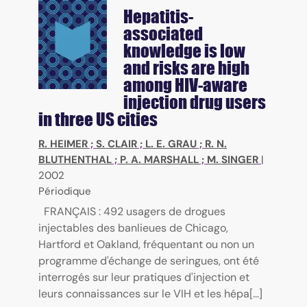
Hepatitis-
associated
knowledge is low
and risks are high
among HIV-aware
injection drug users
in three US cities
R. HEIMER
;
S. CLAIR
;
L. E. GRAU
;
R. N.
BLUTHENTHAL
;
P. A. MARSHALL
;
M. SINGER
|
2002
Périodique
FRANÇAIS : 492 usagers de drogues
injectables des banlieues de Chicago,
Hartford et Oakland, fréquentant ou non un
programme d'échange de seringues, ont été
interrogés sur leur pratiques d'injection et
leurs connaissances sur le VIH et les hépa[...]