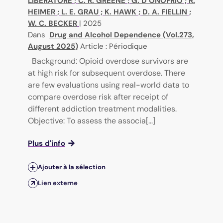
LIBERATORE
;
C. R. GREENE
;
G. D’ONOFRIO
;
R.
HEIMER
;
L. E. GRAU
;
K. HAWK
;
D. A. FIELLIN
;
W. C. BECKER
|
2025
Dans
Drug and Alcohol Dependence (Vol.273,
August 2025)
Article : Périodique
Background: Opioid overdose survivors are
at high risk for subsequent overdose. There
are few evaluations using real-world data to
compare overdose risk after receipt of
different addiction treatment modalities.
Objective: To assess the associa[...]
Plus d'info
Ajouter à la sélection
Lien externe