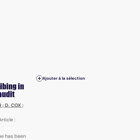
Ajouter à la sélection
bing in
audit
H
;
D. COX
;
Article :
ne has been