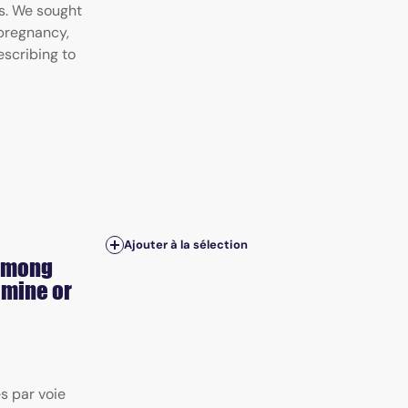
s. We sought
 pregnancy,
escribing to
Ajouter à la sélection
 among
amine or
 par voie