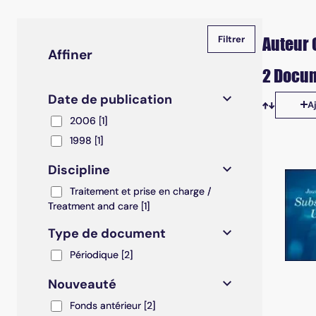
Auteur 
Affiner
2 Docum
Date de publication
A
Tris disp
2006
2006
[1]
1998
1998
[1]
Discipline
Traitement et prise en charge / Treatment and care
Traitement et prise en charge /
Treatment and care
[1]
Type de document
Périodique
Périodique
[2]
Nouveauté
Fonds antérieur
Fonds antérieur
[2]