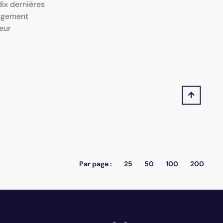
ix dernières
argement
eur
Par page :
25
50
100
200