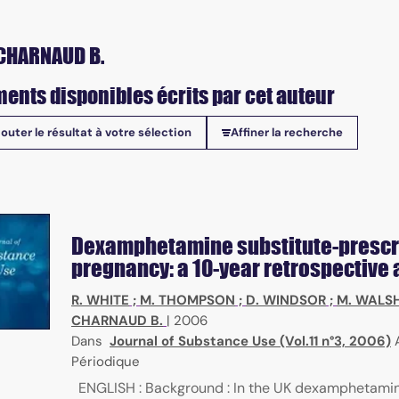
CHARNAUD B.
ents disponibles écrits par cet auteur
jouter le résultat à votre sélection
Affiner la recherche
onibles
Dexamphetamine substitute-prescri
pregnancy: a 10-year retrospective 
R. WHITE
;
M. THOMPSON
;
D. WINDSOR
;
M. WALS
CHARNAUD B.
|
2006
Dans
Journal of Substance Use (Vol.11 n°3, 2006)
Périodique
ENGLISH : Background : In the UK dexamphetami