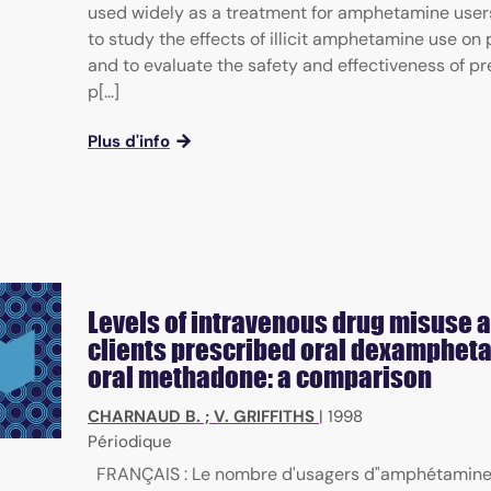
used widely as a treatment for amphetamine user
to study the effects of illicit amphetamine use on
and to evaluate the safety and effectiveness of pr
p[...]
Plus d'info
Levels of intravenous drug misuse
clients prescribed oral dexamphet
oral methadone: a comparison
CHARNAUD B.
;
V. GRIFFITHS
|
1998
Périodique
FRANÇAIS : Le nombre d'usagers d"amphétamines