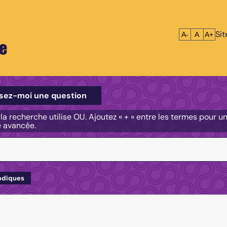
Si
Réduire le tex
Réinitialis
Agrandi
A-
A
A+
e
e
sez-moi une question
, la recherche utilise OU. Ajoutez « + » entre les termes pour 
e avancée.
odiques