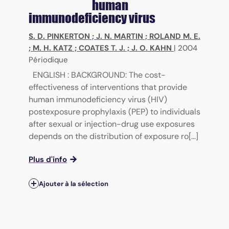
human
immunodeficiency virus
S. D. PINKERTON
;
J. N. MARTIN
;
ROLAND M. E.
;
M. H. KATZ
;
COATES T. J.
;
J. O. KAHN
|
2004
Périodique
ENGLISH : BACKGROUND: The cost-
effectiveness of interventions that provide
human immunodeficiency virus (HIV)
postexposure prophylaxis (PEP) to individuals
after sexual or injection-drug use exposures
depends on the distribution of exposure ro[...]
Plus d'info
Ajouter à la sélection