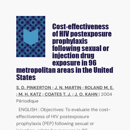
Cost-effectiveness
of HIV postexposure
prophylaxis
following sexual or
injection drug
exposure in 96
metropolitan areas in the United
States
S. D. PINKERTON
;
J. N. MARTIN
;
ROLAND M. E.
;
M. H. KATZ
;
COATES T. J.
;
J. O. KAHN
|
2004
Périodique
ENGLISH : Objectives: To evaluate the cost-
effectiveness of HIV postexposure
prophylaxis (PEP) following sexual or