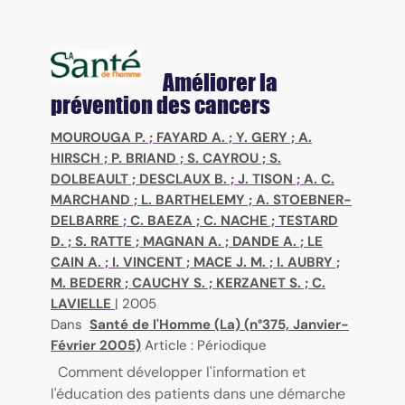
Améliorer la
prévention des cancers
MOUROUGA P.
;
FAYARD A.
;
Y. GERY
;
A.
HIRSCH
;
P. BRIAND
;
S. CAYROU
;
S.
DOLBEAULT
;
DESCLAUX B.
;
J. TISON
;
A. C.
MARCHAND
;
L. BARTHELEMY
;
A. STOEBNER-
DELBARRE
;
C. BAEZA
;
C. NACHE
;
TESTARD
D.
;
S. RATTE
;
MAGNAN A.
;
DANDE A.
;
LE
CAIN A.
;
I. VINCENT
;
MACE J. M.
;
I. AUBRY
;
M. BEDERR
;
CAUCHY S.
;
KERZANET S.
;
C.
LAVIELLE
|
2005
Dans
Santé de l'Homme (La) (n°375, Janvier-
Février 2005)
Article : Périodique
Comment développer l'information et
l'éducation des patients dans une démarche