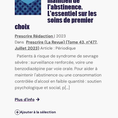
maintien de
l'abstinence.
L'essentiel sur les
soins de premier
choix
Prescrire Rédaction
|
2023
Dans
Prescrire (La Revue) (Tome 43, n°477,
Juillet 2023)
Article : Périodique
Patients à risque de syndrome de sevrage
sévère : surveillance renforcée, voire une
benzodiazépine par voie orale. Pour aider à
maintenir l'abstinence ou une consommation
contrôlée d'alcool en faible quantité : soutien
psychologique et social, p[...]
Plus d'info
Ajouter à la sélection