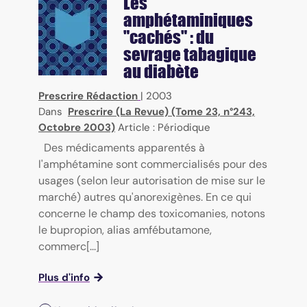
Les
amphétaminiques
"cachés" : du
sevrage tabagique
au diabète
Prescrire Rédaction
|
2003
Dans
Prescrire (La Revue) (Tome 23, n°243,
Octobre 2003)
Article : Périodique
Des médicaments apparentés à
l'amphétamine sont commercialisés pour des
usages (selon leur autorisation de mise sur le
marché) autres qu'anorexigènes. En ce qui
concerne le champ des toxicomanies, notons
le bupropion, alias amfébutamone,
commerc[...]
Plus d'info