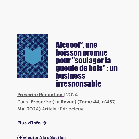
Alcoool°, une
boisson promue
pour "soulager la
gueule de bois" : un
business
irresponsable
Prescrire Rédaction
|
2024
Dans
Prescrire (La Revue) (Tome 44, n°487,
Mai 2024)
Article : Périodique
Plus d'info
Ajouter à la sélection