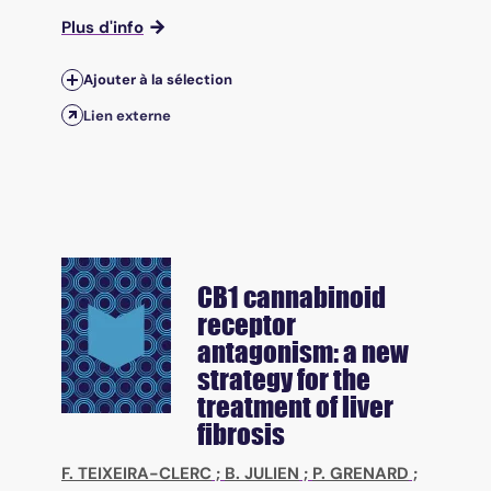
Plus d'info
Ajouter à la sélection
Lien externe
CB1 cannabinoid
receptor
antagonism: a new
strategy for the
treatment of liver
fibrosis
F. TEIXEIRA-CLERC
;
B. JULIEN
;
P. GRENARD
;