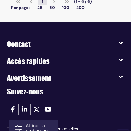
1
(1 - 6 / 6)
Par page :
25
50
100
200
Contact
Accès rapides
Avertissement
Suivez-nous
Affiner la
Traitement des données personnelles
recherche