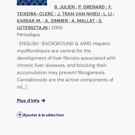
B. JULIEN
;
P. GRENARD
;
F.
TEIXEIRA-CLERC
;
J. TRAN VAN NHIEU
;
L. LI
;
KARSAK M.
;
A. ZIMMER
;
A. MALLAT
;
S.
LOTERSZTAJN
|
2005
Périodique
ENGLISH : BACKGROUND & AIMS: Hepatic
myofibroblasts are central for the
development of liver fibrosis associated with
chronic liver diseases, and blocking their
accumulation may prevent fibrogenesis.
Cannabinoids are the active components of
m[...]
Plus d'info
Ajouter à la sélection