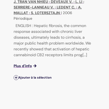
J. TRAN VAN NHIEU
;
DEVEAUX V.
;
L. LI
;
SERRIERE-LANNEAU V.
;
LEDENT C.
;
A.
MALLAT
;
S. LOTERSZTAJN
|
2006
Périodique
ENGLISH : Hepatic fibrosis, the common
response associated with chronic liver
diseases, ultimately leads to cirrhosis, a
major public health problem worldwide. We
recently showed that activation of hepatic
cannabinoid CB2 receptors limits prog[...]
Plus d'info
Ajouter à la sélection