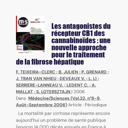
Les antagonistes du
récepteur CB1 des
cannabinoïdes : une
nouvelle approche
pour le traitement
de la fibrose hépatique
F. TEIXEIRA-CLERC
;
B. JULIEN
;
P. GRENARD
;
J. TRAN VAN NHIEU
;
DEVEAUX V.
;
L. LI
;
SERRIERE-LANNEAU V.
;
LEDENT C.
;
A.
MALLAT
;
S. LOTERSZTAJN
|
2006
Dans
Médecine/Sciences (Vol.22, n°8-9,
Août-Septembre 2006)
Article : Périodique
La mortalité par cirrhose représente encore
aujourd’hui un problème de santé publique
(environ 14 000 décès annuels en France à