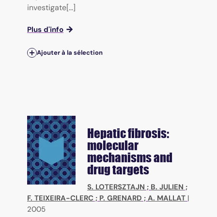
investigate[...]
Plus d'info
Ajouter à la sélection
Hepatic fibrosis:
molecular
mechanisms and
drug targets
S. LOTERSZTAJN
;
B. JULIEN
;
F. TEIXEIRA-CLERC
;
P. GRENARD
;
A. MALLAT
|
2005