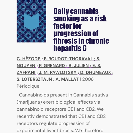
Daily cannabis
smoking as a risk
factor for
progression of
fibrosis in chronic
hepatitis C
C. HÉZODE
;
F. ROUDOT-THORAVAL
;
S.
NGUYEN
;
P. GRENARD
;
B. JULIEN
;
E. S.
ZAFRANI
;
J. M. PAWLOTSKY
;
D. DHUMEAUX
;
S. LOTERSZTAJN
;
A. MALLAT
|
2006
Périodique
Cannabinoids present in Cannabis sativa
(marijuana) exert biological effects via
cannabinoid receptors CB1 and CB2. We
recently demonstrated that CB1 and CB2
receptors regulate progression of
experimental liver fibrosis. We therefore