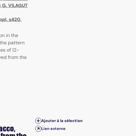
;
G. VILAGUT
ppl. s420,
on in the
 the pattern
es of 12-
ved from the
Ajouter à la sélection
acco,
Lien externe