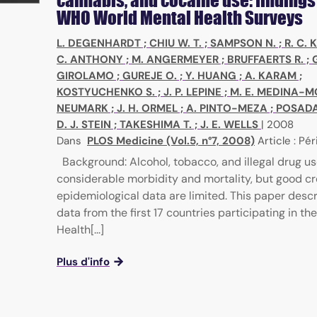
cannabis, and cocaine use: findings
WHO World Mental Health Surveys
L. DEGENHARDT
;
CHIU W. T.
;
SAMPSON N.
;
R. C. 
C. ANTHONY
;
M. ANGERMEYER
;
BRUFFAERTS R.
;
GIROLAMO
;
GUREJE O.
;
Y. HUANG
;
A. KARAM
;
KOSTYUCHENKO S.
;
J. P. LEPINE
;
M. E. MEDINA-
NEUMARK
;
J. H. ORMEL
;
A. PINTO-MEZA
;
POSADA
D. J. STEIN
;
TAKESHIMA T.
;
J. E. WELLS
|
2008
Dans
PLOS Medicine (Vol.5, n°7, 2008)
Article : Pé
Background: Alcohol, tobacco, and illegal drug u
considerable morbidity and mortality, but good c
epidemiological data are limited. This paper desc
data from the first 17 countries participating in th
Health[...]
Plus d'info