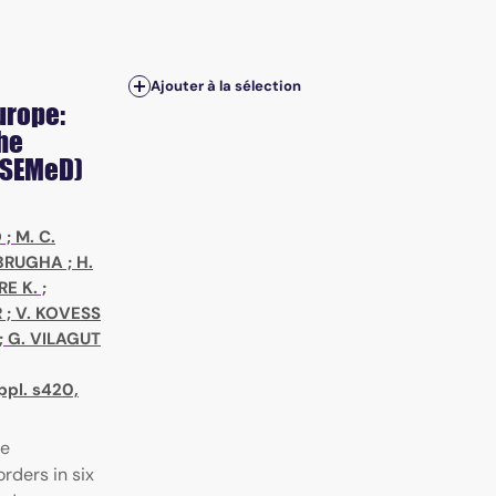
Ajouter à la sélection
urope:
the
ESEMeD)
O
;
M. C.
. BRUGHA
;
H.
E K.
;
R
;
V. KOVESS
;
G. VILAGUT
ppl. s420,
me
rders in six