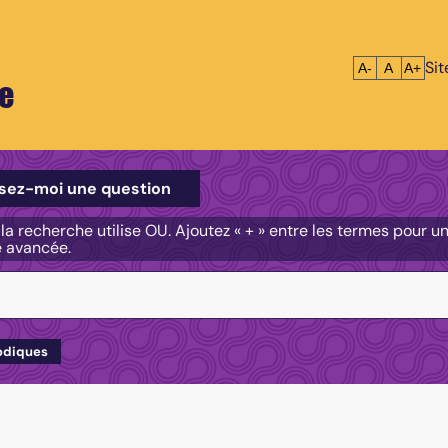
Si
Réduire le tex
Réinitialis
Agrandi
A-
A
A+
e
e
sez-moi une question
, la recherche utilise OU. Ajoutez « + » entre les termes pour 
e avancée.
odiques