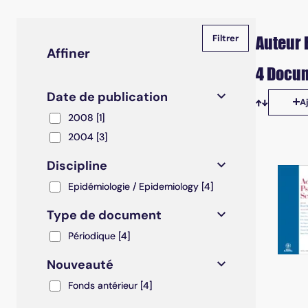
Auteur 
Affiner
4 Docum
Date de publication
A
Tris disp
2008
2008
[1]
2004
2004
[3]
Discipline
Epidémiologie / Epidemiology
Epidémiologie / Epidemiology
[4]
Type de document
Périodique
Périodique
[4]
Nouveauté
Fonds antérieur
Fonds antérieur
[4]