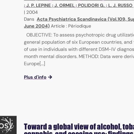
;
J. P. LEPINE
;
J. ORMEL
;
POLIDORI G.
;
L. J. RUSSO
|
2004
Dans
Acta Psychiatrica Scandinavica (Vol.109, Su
June 2004)
Article : Périodique
OBJECTIVE: To assess psychotropic drug utilizati
general population of six European countries, and
of use in individuals with different DSM-IV diagnos
month mental disorders. METHOD: Data were deri
Europe[...]
Plus d'info
Toward a global view of alcohol, tob