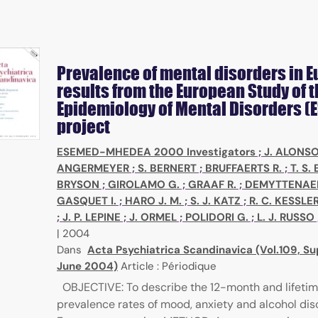
Prevalence of mental disorders in E
results from the European Study of 
Epidemiology of Mental Disorders (
project
ESEMED-MHEDEA 2000 Investigators
;
J. ALONS
ANGERMEYER
;
S. BERNERT
;
BRUFFAERTS R.
;
T. S
BRYSON
;
GIROLAMO G.
;
GRAAF R.
;
DEMYTTENAER
GASQUET I.
;
HARO J. M.
;
S. J. KATZ
;
R. C. KESSLE
;
J. P. LEPINE
;
J. ORMEL
;
POLIDORI G.
;
L. J. RUSSO
|
2004
Dans
Acta Psychiatrica Scandinavica (Vol.109, Su
June 2004)
Article : Périodique
OBJECTIVE: To describe the 12-month and lifeti
prevalence rates of mood, anxiety and alcohol diso