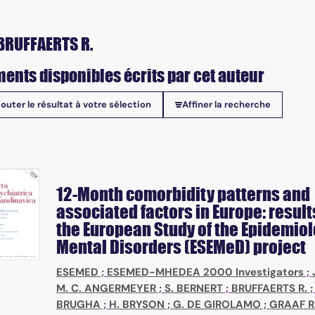
BRUFFAERTS R.
ents disponibles écrits par cet auteur
jouter le résultat à votre sélection
Affiner la recherche
onibles
12-Month comorbidity patterns and
associated factors in Europe: result
the European Study of the Epidemiol
Mental Disorders (ESEMeD) project
ESEMED
;
ESEMED-MHEDEA 2000 Investigators
;
M. C. ANGERMEYER
;
S. BERNERT
;
BRUFFAERTS R.
BRUGHA
;
H. BRYSON
;
G. DE GIROLAMO
;
GRAAF R