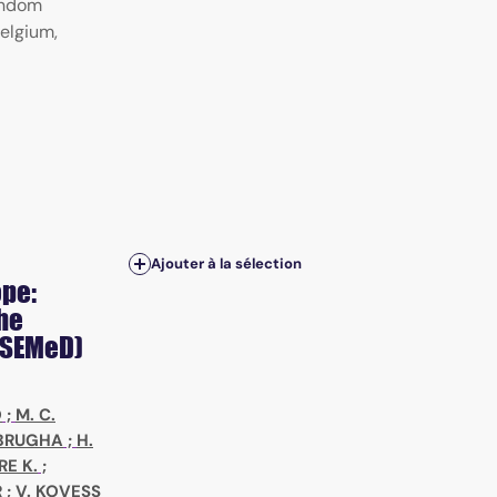
andom
Belgium,
Ajouter à la sélection
ope:
the
ESEMeD)
O
;
M. C.
. BRUGHA
;
H.
E K.
;
R
;
V. KOVESS