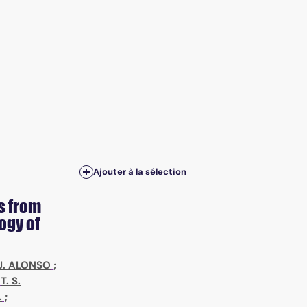
Ajouter à la sélection
s from
ogy of
J. ALONSO
;
;
T. S.
.
;