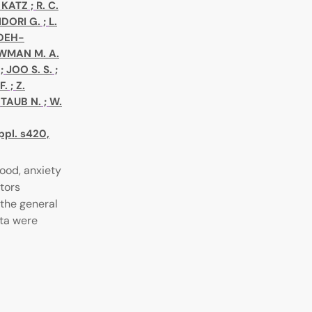
. KATZ
;
R. C.
IDORI G.
;
L.
DEH-
WMAN M. A.
;
JOO S. S.
;
F.
;
Z.
;
TAUB N.
;
W.
ppl. s420,
ood, anxiety
tors
the general
ata were