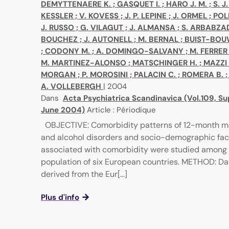
DEMYTTENAERE K.
;
GASQUET I.
;
HARO J. M.
;
S. J
KESSLER
;
V. KOVESS
;
J. P. LEPINE
;
J. ORMEL
;
POL
J. RUSSO
;
G. VILAGUT
;
J. ALMANSA
;
S. ARBABZA
BOUCHEZ
;
J. AUTONELL
;
M. BERNAL
;
BUIST-BOU
;
CODONY M.
;
A. DOMINGO-SALVANY
;
M. FERRER
M. MARTINEZ-ALONSO
;
MATSCHINGER H.
;
MAZZI 
MORGAN
;
P. MOROSINI
;
PALACIN C.
;
ROMERA B.
A. VOLLEBERGH
|
2004
Dans
Acta Psychiatrica Scandinavica (Vol.109, Su
June 2004)
Article : Périodique
OBJECTIVE: Comorbidity patterns of 12-month m
and alcohol disorders and socio-demographic fac
associated with comorbidity were studied among 
population of six European countries. METHOD: D
derived from the Eur[...]
Plus d'info