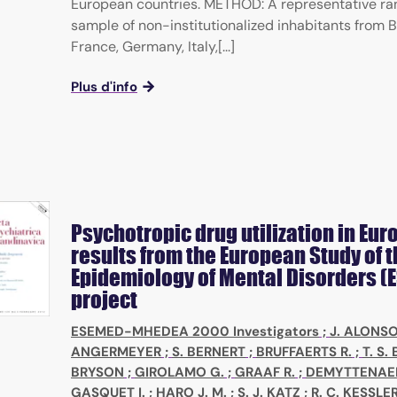
European countries. METHOD: A representative r
sample of non-institutionalized inhabitants from 
France, Germany, Italy,[...]
Plus d'info
Psychotropic drug utilization in Eur
results from the European Study of 
Epidemiology of Mental Disorders (
project
ESEMED-MHEDEA 2000 Investigators
;
J. ALONS
ANGERMEYER
;
S. BERNERT
;
BRUFFAERTS R.
;
T. S
BRYSON
;
GIROLAMO G.
;
GRAAF R.
;
DEMYTTENAER
GASQUET I.
;
HARO J. M.
;
S. J. KATZ
;
R. C. KESSLE