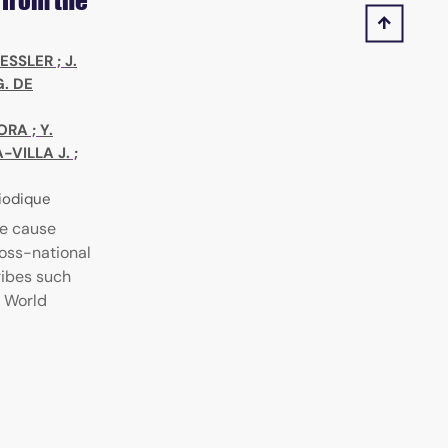
 from the
KESSLER
;
J.
G. DE
MORA
;
Y.
-VILLA J.
;
riodique
se cause
ross-national
ribes such
e World