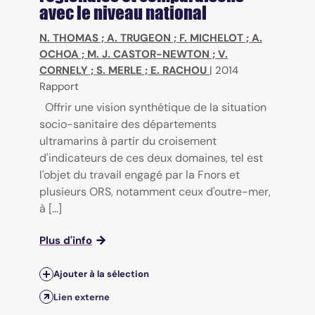
avec le niveau national
N. THOMAS
;
A. TRUGEON
;
F. MICHELOT
;
A.
OCHOA
;
M. J. CASTOR-NEWTON
;
V.
CORNELY
;
S. MERLE
;
E. RACHOU
|
2014
Rapport
Offrir une vision synthétique de la situation
socio-sanitaire des départements
ultramarins à partir du croisement
d'indicateurs de ces deux domaines, tel est
l'objet du travail engagé par la Fnors et
plusieurs ORS, notamment ceux d'outre-mer,
à [...]
Plus d'info
Ajouter à la sélection
Lien externe