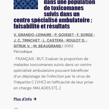
dans une population
de toxicomanes
suivis dans un
centre spécialisé ambulatoire :
faisabilité et résultats
V. GRANDO-LEMAIRE
;
P. GOISSET
;
F. SORGE
;
J. C. TRINCHET
;
L. CASTERA
;
ROULOT D.
;
SITRUK V.
;
M. BEAUGRAND
|
2002
Périodique
FRANÇAIS : BUT. Evaluer la proportion de
malades toxicomanes suivis dans un centre
spécialisé ambulatoire pouvant bénéficier
d'un dépistage de l'infection par le virus de
l'hépatite C (VHC) et l'efficacité de leur prise
en charge. MALADES ET[...]
Plus d'info