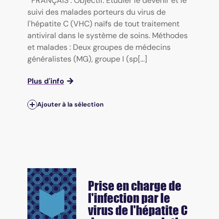
FRANÇAIS : Objectif: Étudier le devenir et le
suivi des malades porteurs du virus de
l'hépatite C (VHC) naïfs de tout traitement
antiviral dans le système de soins. Méthodes
et malades : Deux groupes de médecins
généralistes (MG), groupe I (sp[...]
Plus d'info
Ajouter à la sélection
Prise en charge de
l'infection par le
virus de l'hépatite C