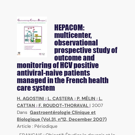
HEPACOM:
multicenter,
observational
prospective study of
outcome and
monitoring of HCV positive
antiviral-naive patients
managed in the French health
care system
H. AGOSTINI
;
L. CASTERA
;
P. MÉLIN
;
L.
CATTAN
;
F. ROUDOT-THORAVAL
|
2007
Dans
Gastroentérologie Clinique et
Biologique (Vol.31, n°12, December 2007)
Article : Périodique