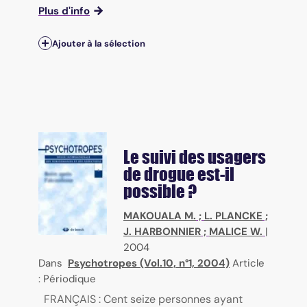
Plus d'info
Ajouter à la sélection
Le suivi des usagers
de drogue est-il
possible ?
MAKOUALA M.
;
L. PLANCKE
;
J. HARBONNIER
;
MALICE W.
|
2004
Dans
Psychotropes (Vol.10, n°1, 2004)
Article
: Périodique
FRANÇAIS : Cent seize personnes ayant