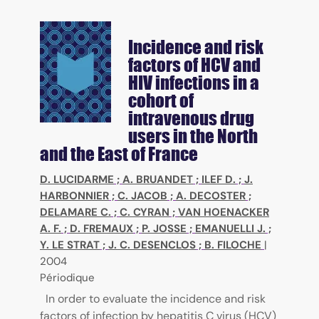
Incidence and risk
factors of HCV and
HIV infections in a
cohort of
intravenous drug
users in the North
and the East of France
D. LUCIDARME
;
A. BRUANDET
;
ILEF D.
;
J.
HARBONNIER
;
C. JACOB
;
A. DECOSTER
;
DELAMARE C.
;
C. CYRAN
;
VAN HOENACKER
A. F.
;
D. FREMAUX
;
P. JOSSE
;
EMANUELLI J.
;
Y. LE STRAT
;
J. C. DESENCLOS
;
B. FILOCHE
|
2004
Périodique
In order to evaluate the incidence and risk
factors of infection by hepatitis C virus (HCV)