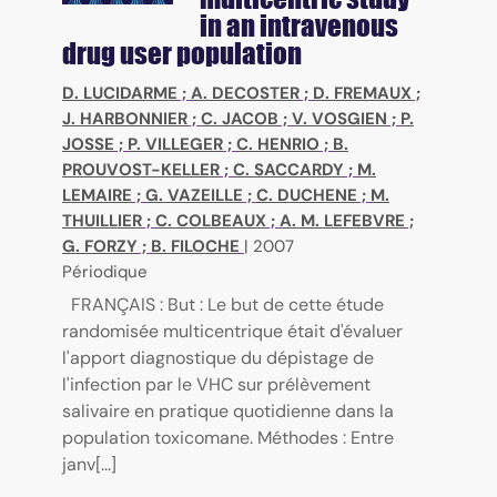
in an intravenous
drug user population
D. LUCIDARME
;
A. DECOSTER
;
D. FREMAUX
;
J. HARBONNIER
;
C. JACOB
;
V. VOSGIEN
;
P.
JOSSE
;
P. VILLEGER
;
C. HENRIO
;
B.
PROUVOST-KELLER
;
C. SACCARDY
;
M.
LEMAIRE
;
G. VAZEILLE
;
C. DUCHENE
;
M.
THUILLIER
;
C. COLBEAUX
;
A. M. LEFEBVRE
;
G. FORZY
;
B. FILOCHE
|
2007
Périodique
FRANÇAIS : But : Le but de cette étude
randomisée multicentrique était d'évaluer
l'apport diagnostique du dépistage de
l'infection par le VHC sur prélèvement
salivaire en pratique quotidienne dans la
population toxicomane. Méthodes : Entre
janv[...]