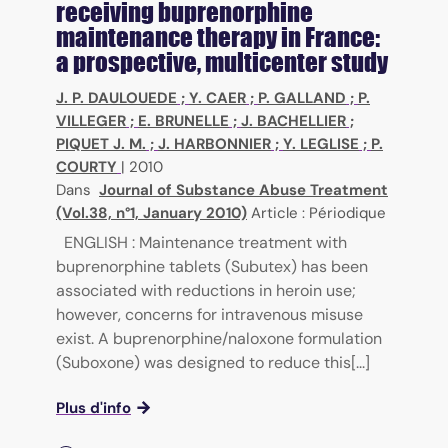
receiving buprenorphine
maintenance therapy in France:
a prospective, multicenter study
J. P. DAULOUEDE
;
Y. CAER
;
P. GALLAND
;
P.
VILLEGER
;
E. BRUNELLE
;
J. BACHELLIER
;
PIQUET J. M.
;
J. HARBONNIER
;
Y. LEGLISE
;
P.
COURTY
|
2010
Dans
Journal of Substance Abuse Treatment
(Vol.38, n°1, January 2010)
Article : Périodique
ENGLISH : Maintenance treatment with
buprenorphine tablets (Subutex) has been
associated with reductions in heroin use;
however, concerns for intravenous misuse
exist. A buprenorphine/naloxone formulation
(Suboxone) was designed to reduce this[...]
Plus d'info