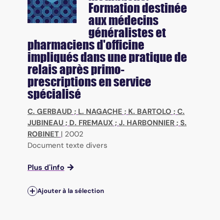
Formation destinée
aux médecins
généralistes et
pharmaciens d'officine
impliqués dans une pratique de
relais après primo-
prescriptions en service
spécialisé
C. GERBAUD
;
L. NAGACHE
;
K. BARTOLO
;
C.
JUBINEAU
;
D. FREMAUX
;
J. HARBONNIER
;
S.
ROBINET
|
2002
Document texte divers
Plus d'info
Ajouter à la sélection