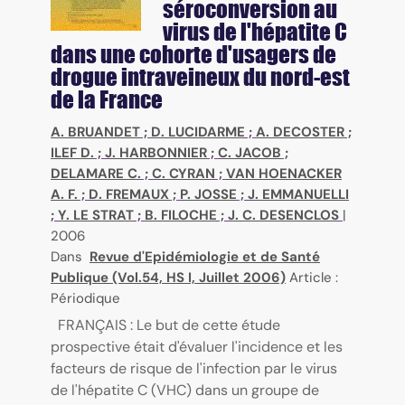
séroconversion au
virus de l'hépatite C
dans une cohorte d'usagers de
drogue intraveineux du nord-est
de la France
A. BRUANDET
;
D. LUCIDARME
;
A. DECOSTER
;
ILEF D.
;
J. HARBONNIER
;
C. JACOB
;
DELAMARE C.
;
C. CYRAN
;
VAN HOENACKER
A. F.
;
D. FREMAUX
;
P. JOSSE
;
J. EMMANUELLI
;
Y. LE STRAT
;
B. FILOCHE
;
J. C. DESENCLOS
|
2006
Dans
Revue d'Epidémiologie et de Santé
Publique (Vol.54, HS I, Juillet 2006)
Article :
Périodique
FRANÇAIS : Le but de cette étude
prospective était d'évaluer l'incidence et les
facteurs de risque de l'infection par le virus
de l'hépatite C (VHC) dans un groupe de