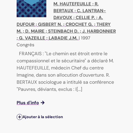
M. HAUTEFEUILLE
;
R.
BERTAUX
;
C. LANTRAN-
DAVOUX
;
CELLIE P.
;
A.
DUFOUR
;
GISBERT N.
;
CROCHET G.
;
THERY
M.
;
D. MAIRE
;
STEINBACH D.
;
J. HARBONNIER
;
G. VAZEILLE
;
LABADIE J.M.
|
1997
Congrès
FRANÇAIS : "Le chemin est étroit entre le
compassionnel et le sécuritaire" a déclaré M.
HAUTEFEUILLE, médecin Chef du centre
Imagine, dans son allocution d'ouverture. R.
BERTAUX sociologue a intitulé sa conférence
"Pauvres, déviants, exclus : l[...]
Plus d'info
Ajouter à la sélection