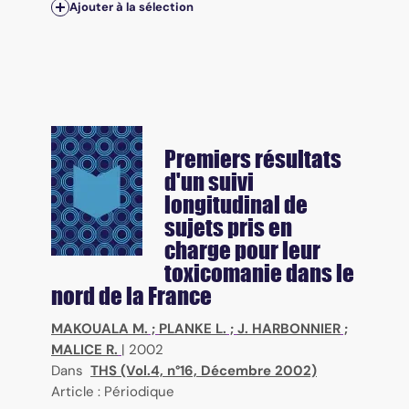
Ajouter à la sélection
Premiers résultats
d'un suivi
longitudinal de
sujets pris en
charge pour leur
toxicomanie dans le
nord de la France
MAKOUALA M.
;
PLANKE L.
;
J. HARBONNIER
;
MALICE R.
|
2002
Dans
THS (Vol.4, n°16, Décembre 2002)
Article : Périodique