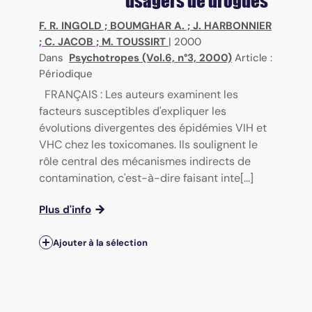
usagers de drogues
F. R. INGOLD
;
BOUMGHAR A.
;
J. HARBONNIER
;
C. JACOB
;
M. TOUSSIRT
|
2000
Dans
Psychotropes (Vol.6, n°3, 2000)
Article :
Périodique
FRANÇAIS : Les auteurs examinent les
facteurs susceptibles d'expliquer les
évolutions divergentes des épidémies VIH et
VHC chez les toxicomanes. Ils soulignent le
rôle central des mécanismes indirects de
contamination, c'est-à-dire faisant inte[...]
Plus d'info
Ajouter à la sélection