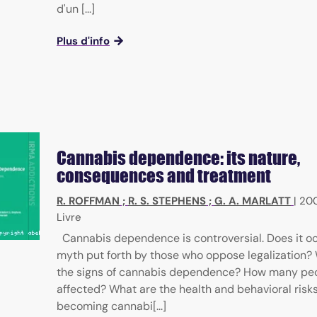
d'un [...]
ial sciences
Plus d'info
Cannabis dependence: its nature,
consequences and treatment
R. ROFFMAN
;
R. S. STEPHENS
;
G. A. MARLATT
|
20
Livre
Cannabis dependence is controversial. Does it occ
myth put forth by those who oppose legalization?
the signs of cannabis dependence? How many peo
affected? What are the health and behavioral risks
becoming cannabi[...]