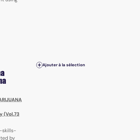
Ajouter à la sélection
na
na
ARIJUANA
y (Vol.73
skills-
ted by