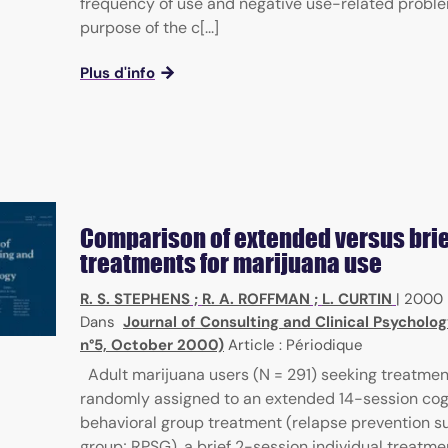
frequency of use and negative use-related probl
purpose of the c[...]
Plus d'info
Comparison of extended versus brie
treatments for marijuana use
R. S. STEPHENS
;
R. A. ROFFMAN
;
L. CURTIN
|
2000
Dans
Journal of Consulting and Clinical Psycholog
n°5, October 2000)
Article : Périodique
Adult marijuana users (N = 291) seeking treatme
randomly assigned to an extended 14-session cog
behavioral group treatment (relapse prevention s
group; RPSG), a brief 2-session individual treatme