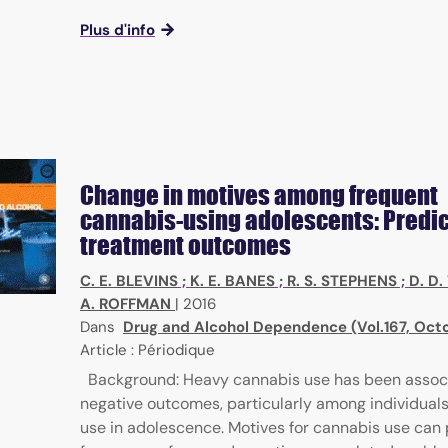
Plus d'info
Change in motives among frequent
cannabis-using adolescents: Predic
treatment outcomes
C. E. BLEVINS
;
K. E. BANES
;
R. S. STEPHENS
;
D. D
A. ROFFMAN
|
2016
Dans
Drug and Alcohol Dependence (Vol.167, Oct
Article : Périodique
Background: Heavy cannabis use has been assoc
negative outcomes, particularly among individual
use in adolescence. Motives for cannabis use can 