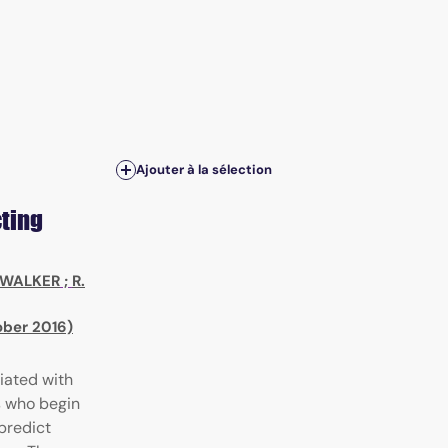
Ajouter à la sélection
ting
. WALKER
;
R.
ober 2016)
iated with
s who begin
predict