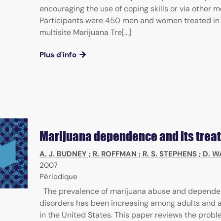
encouraging the use of coping skills or via other 
Participants were 450 men and women treated in
multisite Marijuana Tre[...]
Plus d'info
Marijuana dependence and its trea
A. J. BUDNEY
;
R. ROFFMAN
;
R. S. STEPHENS
;
D. W
2007
Périodique
The prevalence of marijuana abuse and depend
disorders has been increasing among adults and 
in the United States. This paper reviews the prob