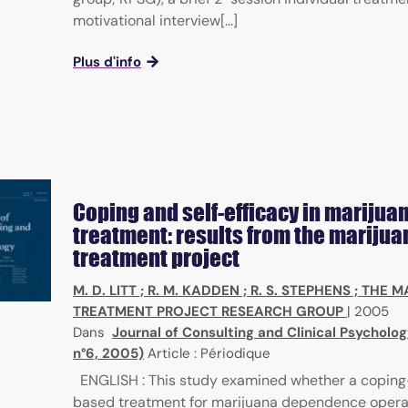
motivational interview[...]
Plus d'info
Coping and self-efficacy in marijua
treatment: results from the marijua
treatment project
M. D. LITT
;
R. M. KADDEN
;
R. S. STEPHENS
;
THE M
TREATMENT PROJECT RESEARCH GROUP
|
2005
Dans
Journal of Consulting and Clinical Psycholog
n°6, 2005)
Article : Périodique
ENGLISH : This study examined whether a coping-
based treatment for marijuana dependence opera