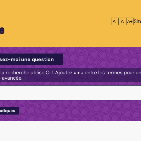
Si
Réduire le tex
Réinitialis
Agrandi
A-
A
A+
e
e
sez-moi une question
, la recherche utilise OU. Ajoutez « + » entre les termes pour 
e avancée.
odiques