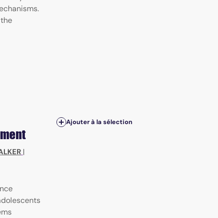
mechanisms.
 the
Ajouter à la sélection
tment
ALKER
|
ence
adolescents
lems