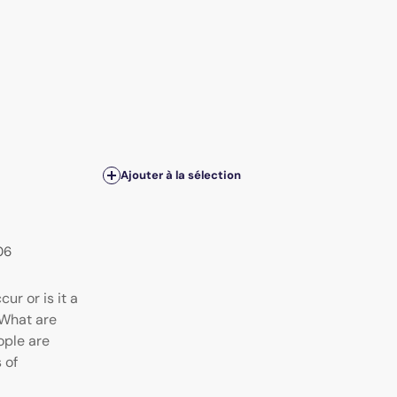
Ajouter à la sélection
06
ur or is it a
 What are
ple are
 of