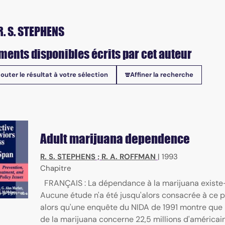
R. S. STEPHENS
ments disponibles écrits par cet auteur
jouter le résultat à votre sélection
Affiner la recherche
onibles
Adult marijuana dependence
R. S. STEPHENS
;
R. A. ROFFMAN
|
1993
Chapitre
FRANÇAIS : La dépendance à la marijuana existe-
Aucune étude n'a été jusqu'alors consacrée à ce
alors qu'une enquête du NIDA de 1991 montre que l'
de la marijuana concerne 22,5 millions d'américain