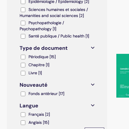
Epidémiologie / Epidemiology
Epidémiologie / Epidemiology
[2]
Sciences humaines et sociales / Humanities and soc
Sciences humaines et sociales /
Humanities and social sciences
[2]
Psychopathologie / Psychopathology
Psychopathologie /
Psychopathology
[1]
Santé publique / Public health
Santé publique / Public health
[1]
Type de document
Périodique
Périodique
[15]
Chapitre
Chapitre
[1]
Livre
Livre
[1]
Nouveauté
Fonds antérieur
Fonds antérieur
[17]
Langue
Français
Français
[2]
Anglais
Anglais
[15]