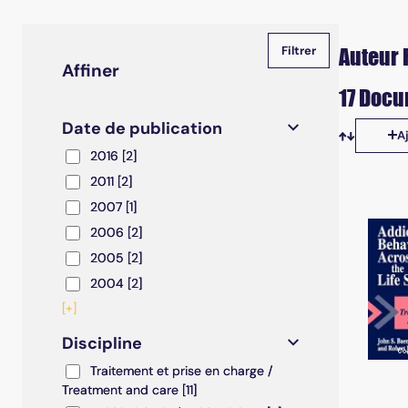
Auteur 
Affiner
17 Docu
Date de publication
A
Tris disp
2016
2016
[2]
2011
2011
[2]
2007
2007
[1]
2006
2006
[2]
2005
2005
[2]
2004
2004
[2]
[+]
Discipline
Traitement et prise en charge / Treatment and care
Traitement et prise en charge /
Treatment and care
[11]