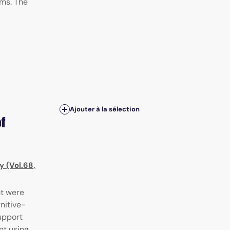
ems. The
Ajouter à la sélection
f
y (Vol.68,
nt were
nitive-
upport
nt using