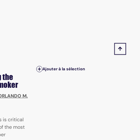
Ajouter à la sélection
 the
smoker
ORLANDO M.
is critical
 of the most
per