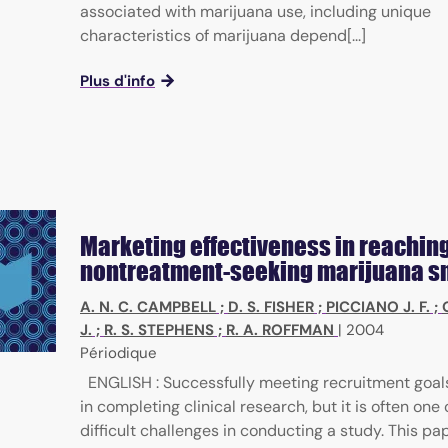
associated with marijuana use, including unique
characteristics of marijuana depend[...]
Plus d'info
Marketing effectiveness in reaching
nontreatment-seeking marijuana 
A. N. C. CAMPBELL
;
D. S. FISHER
;
PICCIANO J. F.
;
J.
;
R. S. STEPHENS
;
R. A. ROFFMAN
|
2004
Périodique
ENGLISH : Successfully meeting recruitment goals 
in completing clinical research, but it is often one
difficult challenges in conducting a study. This pa