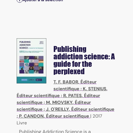
Publishing
addiction science: A
guide for the
perplexed
T. F. BABOR
, Éditeur
scientifique ;
K. STENIUS
,
Éditeur scientifique ;
R. PATES
, Éditeur
scientifique ;
M. MIOVSKY
, Éditeur
scientifique ;
J. O'REILLY
, Éditeur scientifique
;
P. CANDON
, Éditeur scientifique
|
2017
Livre
Publishing Addiction Science is a