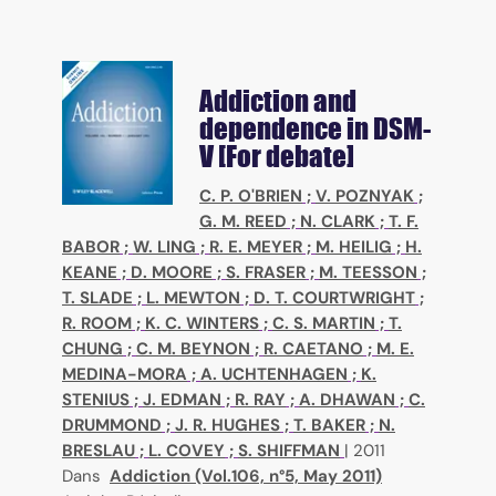
Addiction and
dependence in DSM-
V [For debate]
C. P. O'BRIEN
;
V. POZNYAK
;
G. M. REED
;
N. CLARK
;
T. F.
BABOR
;
W. LING
;
R. E. MEYER
;
M. HEILIG
;
H.
KEANE
;
D. MOORE
;
S. FRASER
;
M. TEESSON
;
T. SLADE
;
L. MEWTON
;
D. T. COURTWRIGHT
;
R. ROOM
;
K. C. WINTERS
;
C. S. MARTIN
;
T.
CHUNG
;
C. M. BEYNON
;
R. CAETANO
;
M. E.
MEDINA-MORA
;
A. UCHTENHAGEN
;
K.
STENIUS
;
J. EDMAN
;
R. RAY
;
A. DHAWAN
;
C.
DRUMMOND
;
J. R. HUGHES
;
T. BAKER
;
N.
BRESLAU
;
L. COVEY
;
S. SHIFFMAN
|
2011
Dans
Addiction (Vol.106, n°5, May 2011)