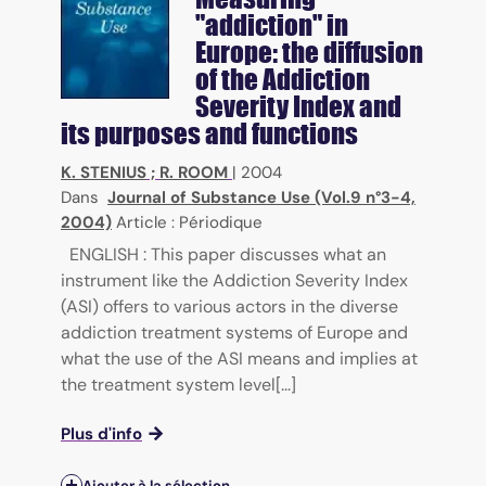
"addiction" in
Europe: the diffusion
of the Addiction
Severity Index and
its purposes and functions
K. STENIUS
;
R. ROOM
|
2004
Dans
Journal of Substance Use (Vol.9 n°3-4,
2004)
Article : Périodique
ENGLISH : This paper discusses what an
instrument like the Addiction Severity Index
(ASI) offers to various actors in the diverse
addiction treatment systems of Europe and
what the use of the ASI means and implies at
the treatment system level[...]
Plus d'info
Ajouter à la sélection