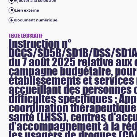
Ajouter à la sélection
Lien externe
Document numérique
TEXTE LEGISLATIF
Instruction n°
DGCS/SD5B/SD1B/DSS/SD1A
du 7 août 2025 relative aux 
campagne budgétaire, pour 
établissements et services
accueillant des personnes 
difficultés spécifiques : A
coordination thérapeutique (
santé (LHSS), centres d'accu
d'accompagnement à la réd
les usagers de drogues (CAA