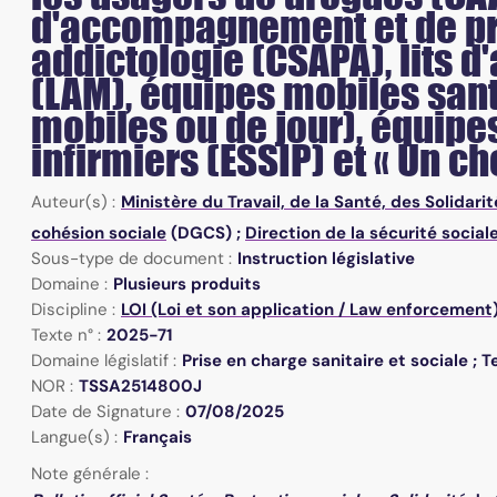
d'accompagnement et de pr
addictologie (CSAPA), lits d
(LAM), équipes mobiles sant
mobiles ou de jour), équipe
infirmiers (ESSIP) et « Un c
Auteur(s) :
Ministère du Travail, de la Santé, des Solidari
cohésion sociale
(DGCS) ;
Direction de la sécurité social
Sous-type de document :
Instruction législative
Domaine :
Plusieurs produits
Discipline :
LOI (Loi et son application / Law enforcement
Texte n° :
2025-71
Domaine législatif :
Prise en charge sanitaire et sociale ; 
NOR :
TSSA2514800J
Date de Signature :
07/08/2025
Langue(s) :
Français
Note générale :