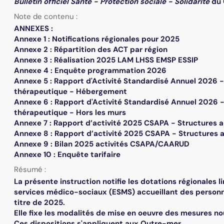
Bulletin officiel Santé - Protection sociale - Solidarité
du 
Note de contenu :
ANNEXES :
Annexe 1 : Notifications régionales pour 2025
Annexe 2 : Répartition des ACT par région
Annexe 3 : Réalisation 2025 LAM LHSS EMSP ESSIP
Annexe 4 : Enquête programmation 2026
Annexe 5 : Rapport d'Activité Standardisé Annuel 2026
thérapeutique - Hébergement
Annexe 6 : Rapport d'Activité Standardisé Annuel 2026
thérapeutique - Hors les murs
Annexe 7 : Rapport d’activité 2025 CSAPA - Structures 
Annexe 8 : Rapport d’activité 2025 CSAPA - Structures
Annexe 9 : Bilan 2025 activités CSAPA/CAARUD
Annexe 10 : Enquête tarifaire
Résumé :
La présente instruction notifie les dotations régionales 
services médico-sociaux (ESMS) accueillant des personne
titre de 2025.
Elle fixe les modalités de mise en oeuvre des mesures n
Ces dispositions s'appliquent aux Outre-mer.