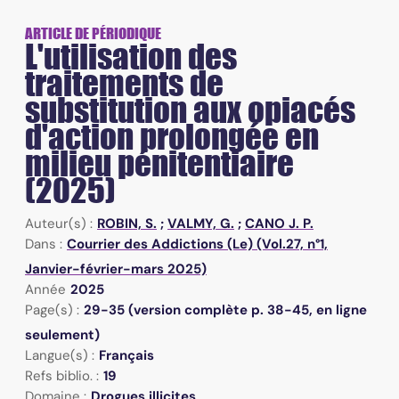
ARTICLE DE PÉRIODIQUE
L'utilisation des
traitements de
substitution aux opiacés
d'action prolongée en
milieu pénitentiaire
(2025)
Auteur(s) :
ROBIN, S.
;
VALMY, G.
;
CANO J. P.
Dans :
Courrier des Addictions (Le) (Vol.27, n°1,
Janvier-février-mars 2025)
Année
2025
Page(s) :
29-35 (version complète p. 38-45, en ligne
seulement)
Langue(s) :
Français
Refs biblio. :
19
Domaine :
Drogues illicites