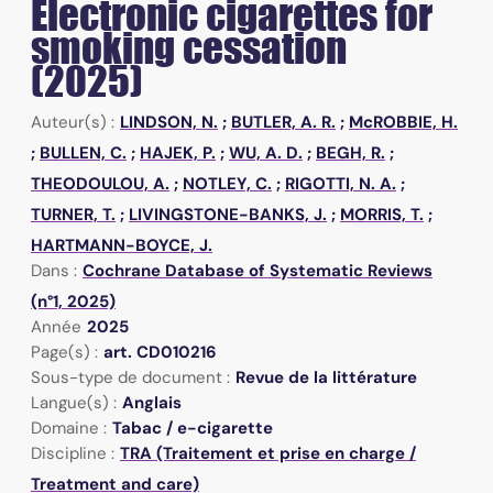
Electronic cigarettes for
smoking cessation
(2025)
Auteur(s) :
LINDSON, N.
;
BUTLER, A. R.
;
McROBBIE, H.
;
BULLEN, C.
;
HAJEK, P.
;
WU, A. D.
;
BEGH, R.
;
THEODOULOU, A.
;
NOTLEY, C.
;
RIGOTTI, N. A.
;
TURNER, T.
;
LIVINGSTONE-BANKS, J.
;
MORRIS, T.
;
HARTMANN-BOYCE, J.
Dans :
Cochrane Database of Systematic Reviews
(n°1, 2025)
Année
2025
Page(s) :
art. CD010216
Sous-type de document :
Revue de la littérature
Langue(s) :
Anglais
Domaine :
Tabac / e-cigarette
Discipline :
TRA (Traitement et prise en charge /
Treatment and care)