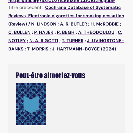
https://doi.org/10.1002/14651858.CD010216.pub9
Titre précédent :
Cochrane Database of Systematic
Reviews,
Electronic cigarettes for smoking cessation
(Review)
/
N. LINDSON
;
A. R. BUTLER
;
H. McROBBIE
;
C. BULLEN
;
P. HAJEK
;
R. BEGH
;
A. THEODOULOU
;
C.
NOTLEY
;
N. A. RIGOTTI
;
T. TURNER
;
J. LIVINGSTONE-
BANKS
;
T. MORRIS
;
J. HARTMANN-BOYCE
(2024)
Peut-être aimeriez-vous